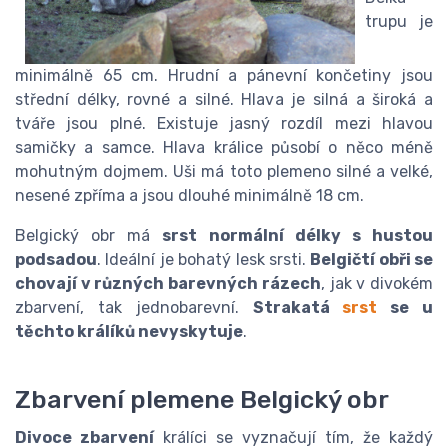
trupu je
minimálně 65 cm. Hrudní a pánevní končetiny jsou
střední délky, rovné a silné. Hlava je silná a široká a
tváře jsou plné. Existuje jasný rozdíl mezi hlavou
samičky a samce. Hlava králice působí o něco méně
mohutným dojmem. Uši má toto plemeno silné a velké,
nesené zpříma a jsou dlouhé minimálně 18 cm.
Belgický obr má
srst normální délky s hustou
podsadou
. Ideální je bohatý lesk srsti.
Belgičtí obři se
chovají v různých barevných rázech
, jak v divokém
zbarvení, tak jednobarevní.
Strakatá
srst
se u
těchto králíků nevyskytuje
.
Zbarvení plemene Belgický obr
Divoce zbarvení
králíci se vyznačují tím, že každý