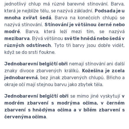
jednotlivý chlup má různé barevné stínování. Barva,
která je nejblíže tělu, se nazývá základní.
Podsada je u
mnoha zvířat šedá
. Barva na konečcích chlupů se
nazývá stínování.
Stínování je většinou černé nebo
modré
. Barva, která leží mezi tím, se nazývá
mezibarva
. Bývá většinou
světle hnědá nebo šedá v
různých odstínech
. Tyto tři barvy jsou dobře vidět,
když se do srsti foukne.
Jednobarevní belgičtí obři
nemají stínování ani další
znaky divoce zbarvených králíků.
Kožešina je zcela
jednobarevná
, bez jinak zbarvených chlupů. Břicho a
okraje očí mají stejnou barvu jako zbytek těla.
Jednobarevní belgičtí obři
se mimo jiné vyskytují
v
modrém zbarvení s modrýma očima, v černém
zbarvení s hnědýma očima a v bílém zbarvení s
červenýma očima
.