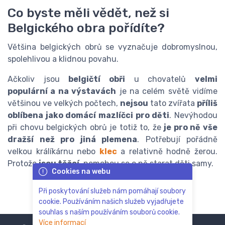
Co byste měli vědět, než si
Belgického obra pořídíte?
Většina belgických obrů se vyznačuje dobromyslnou,
spolehlivou a klidnou povahu.
Ačkoliv jsou
belgičtí obři
u chovatelů
velmi
populární a na výstavách
je na celém světě vidíme
většinou ve velkých počtech,
nejsou
tato zvířata
příliš
oblíbena jako domácí mazlíčci pro děti
. Nevýhodou
při chovu belgických obrů je totiž to, že
je pro ně vše
dražší než pro jiná plemena
. Potřebují pořádně
velkou králíkárnu nebo
klec
a relativně hodně žerou.
Protože
jsou těžcí
, nemohou se o ně starat děti samy.
Cookies na webu
Při poskytování služeb nám pomáhají soubory
cookie. Používáním našich služeb vyjadřujete
souhlas s naším používáním souborů cookie.
Více informací