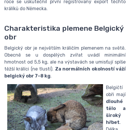
roce se uskutečnil první registrovaný export těchto
králíků do Německa.
Charakteristika plemene Belgický
obr
Belgický obr je největším králičím plemenem na světě.
Obecně se u dospělých zvířat uvádí minimální
hmotnost od 5,5 kg, ale na výstavách se umisťují spíše
těžší králíci (ne tlustí).
Za normálních okolností váží
belgický obr 7–8 kg
.
Belgičtí
obři mají
dlouhé
tělo a
široký
hřbet
.
Délka