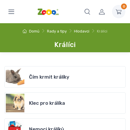
0
Domů
Rady a tipy
Hlodavci
Králíci
Králíci
Čím krmit králíky
Klec pro králíka
Nemoci králíků