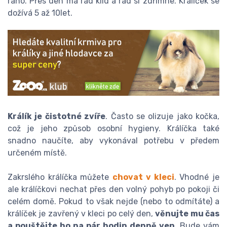
ráno. Přes den má rád klid a rád si zdřímne. Králíček se
dožívá 5 až 10let.
Králík je čistotné zvíře
. Často se olizuje jako kočka,
což je jeho způsob osobní hygieny. Králíčka také
snadno naučíte, aby vykonával potřebu v předem
určeném místě.
Zakrslého králíčka můžete
chovat
v kleci
. Vhodné je
ale králíčkovi nechat přes den volný pohyb po pokoji či
celém domě. Pokud to však nejde (nebo to odmítáte) a
králíček je zavřený v kleci po celý den,
věnujte mu čas
a pouštějte ho na pár hodin denně ven
. Bude vám