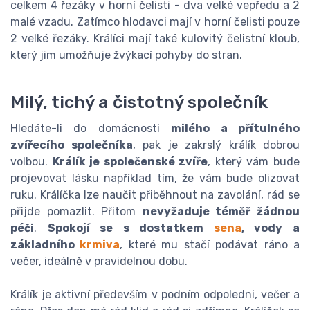
celkem 4 řezáky v horní čelisti - dva velké vepředu a 2
malé vzadu. Zatímco hlodavci mají v horní čelisti pouze
2 velké řezáky. Králíci mají také kulovitý čelistní kloub,
který jim umožňuje žvýkací pohyby do stran.
Milý, tichý a čistotný společník
Hledáte-li do domácnosti
milého a přítulného
zvířecího společníka
, pak je zakrslý králík dobrou
volbou.
Králík je společenské zvíře
, který vám bude
projevovat lásku například tím, že vám bude olizovat
ruku. Králíčka lze naučit přiběhnout na zavolání, rád se
přijde pomazlit. Přitom
nevyžaduje téměř žádnou
péči
.
Spokojí se s dostatkem
sena
, vody a
základního
krmiva
, které mu stačí podávat ráno a
večer, ideálně v pravidelnou dobu.
Králík je aktivní především v podním odpoledni, večer a