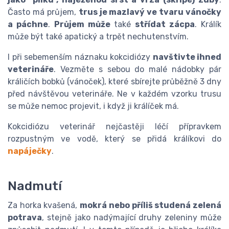
Často má průjem,
trus je mazlavý ve tvaru vánočky
a páchne
.
Průjem může
také
střídat zácpa
. Králík
může být také apatický a trpět nechutenstvím.
I při sebemenším náznaku kokcidiózy
navštivte ihned
veterináře
. Vezměte s sebou do malé nádobky pár
králičích bobků (vánoček), které sbírejte průběžně 3 dny
před návštěvou veterináře. Ne v každém vzorku trusu
se může nemoc projevit, i když ji králíček má.
Kokcidiózu veterinář nejčastěji léčí přípravkem
rozpustným ve vodě, který se přidá králíkovi do
napáječky
.
Nadmutí
Za horka kvašená,
mokrá nebo příliš studená zelená
potrava
, stejně jako nadýmající druhy zeleniny může