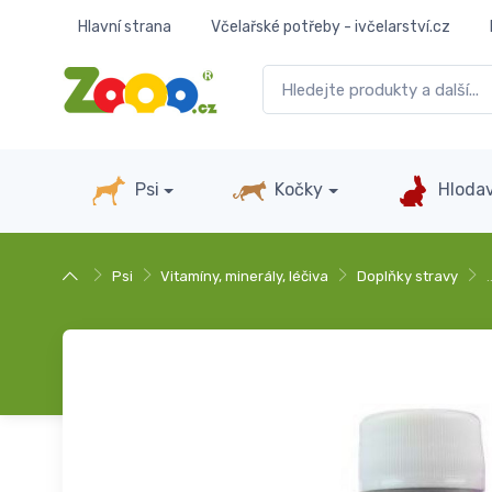
Hlavní strana
Včelařské potřeby - ivčelarství.cz
Psi
Kočky
Hlodav
Psi
Vitamíny, minerály, léčiva
Doplňky stravy