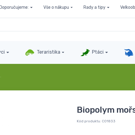
Doporučujeme:
Vše o nákupu
Rady a tipy
Velkoo
ci
Teraristika
Ptáci
…
Biopolym mořs
Kód produktu:
C01833