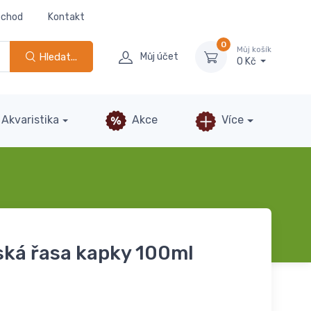
bchod
Kontakt
0
Můj košík
Hledat...
Můj účet
0 Kč
Akvaristika
Akce
Více
ká řasa kapky 100ml