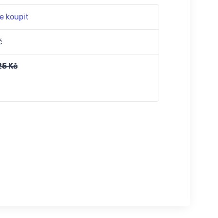
e koupit
č
25 Kč