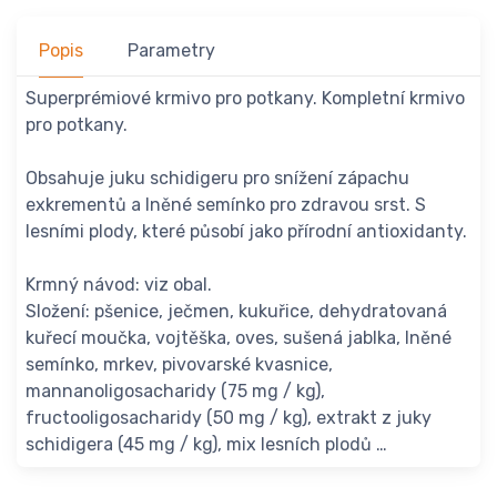
Popis
Parametry
Superprémiové krmivo pro potkany. Kompletní krmivo
pro potkany.
Obsahuje juku schidigeru pro snížení zápachu
exkrementů a lněné semínko pro zdravou srst. S
lesními plody, které působí jako přírodní antioxidanty.
Krmný návod: viz obal.
Složení: pšenice, ječmen, kukuřice, dehydratovaná
kuřecí moučka, vojtěška, oves, sušená jablka, lněné
semínko, mrkev, pivovarské kvasnice,
mannanoligosacharidy (75 mg / kg),
fructooligosacharidy (50 mg / kg), extrakt z juky
schidigera (45 mg / kg), mix lesních plodů …