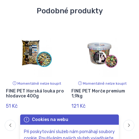
Podobné produkty
Momentálně nelze koupit
Momentálně nelze koupit
FINE PET Horská louka pro
FINE PET Morče premium
hlodavce 400g
1,9kg
51 Kč
121 Kč
Cookies na webu
Při poskytování služeb nám pomáhají soubory
cookie. Používáním našich služeb vyjadřujete