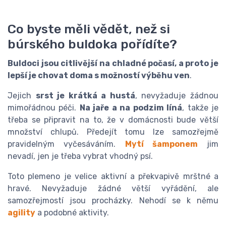
Co byste měli vědět, než si
búrského buldoka pořídíte?
Buldoci jsou citlivější na chladné počasí, a proto je
lepší je chovat doma s možností výběhu ven
.
Jejich
srst je krátká a hustá
, nevyžaduje žádnou
mimořádnou péči.
Na jaře a na podzim líná
, takže je
třeba se připravit na to, že v domácnosti bude větší
množství chlupů. Předejít tomu lze samozřejmě
pravidelným vyčesáváním.
Mytí šamponem
jim
nevadí, jen je třeba vybrat vhodný psí.
Toto plemeno je velice aktivní a překvapivě mrštné a
hravé. Nevyžaduje žádné větší vyřádění, ale
samozřejmostí jsou procházky. Nehodí se k němu
agility
a podobné aktivity.