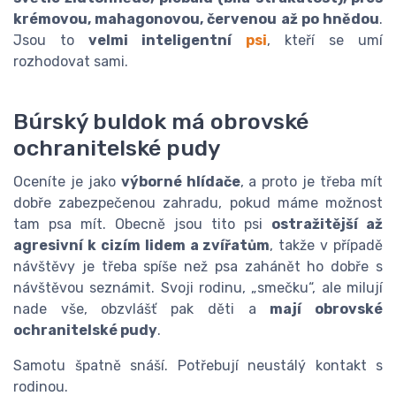
krémovou, mahagonovou, červenou až po hnědou
.
Jsou to
velmi inteligentní
psi
, kteří se umí
rozhodovat sami.
Búrský buldok má obrovské
ochranitelské pudy
Oceníte je jako
výborné hlídače
, a proto je třeba mít
dobře zabezpečenou zahradu, pokud máme možnost
tam psa mít. Obecně jsou tito psi
ostražitější až
agresivní k cizím lidem a zvířatům
, takže v případě
návštěvy je třeba spíše než psa zahánět ho dobře s
návštěvou seznámit. Svoji rodinu, „smečku“, ale milují
nade vše, obzvlášť pak děti a
mají obrovské
ochranitelské pudy
.
Samotu špatně snáší. Potřebují neustálý kontakt s
rodinou.