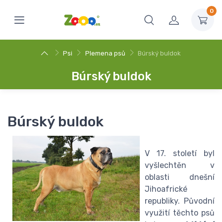
0
Psi
Plemena psů
Búrský buldok
Búrský buldok
Búrský buldok
V 17. století byl
vyšlechtěn v
oblasti dnešní
Jihoafrické
republiky. Původní
využití těchto psů