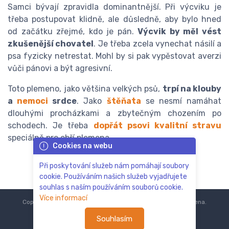
Samci bývají zpravidla dominantnější. Při výcviku je
třeba postupovat klidně, ale důsledně, aby bylo hned
od začátku zřejmé, kdo je pán.
Výcvik by měl vést
zkušenější chovatel
. Je třeba zcela vynechat násilí a
psa fyzicky netrestat. Mohl by si pak vypěstovat averzi
vůči pánovi a být agresivní.
Toto plemeno, jako většina velkých psů,
trpí na klouby
a
nemoci
srdce
. Jako
štěňata
se nesmí namáhat
dlouhými procházkami a zbytečným chozením po
schodech. Je třeba
dopřát psovi kvalitní stravu
speciálně pro obří plemena.
Cookies na webu
Při poskytování služeb nám pomáhají soubory
cookie. Používáním našich služeb vyjadřujete
souhlas s naším používáním souborů cookie.
Více informací
Copyright © 2018-2024
ZoOo.cz®
Všechna práva vyhrazena.
Souhlasím