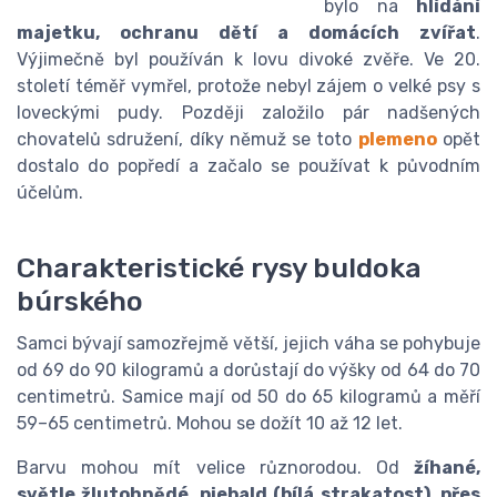
bylo na
hlídání
majetku, ochranu dětí a domácích zvířat
.
Výjimečně byl používán k lovu divoké zvěře. Ve 20.
století téměř vymřel, protože nebyl zájem o velké psy s
loveckými pudy. Později založilo pár nadšených
chovatelů sdružení, díky němuž se toto
plemeno
opět
dostalo do popředí a začalo se používat k původním
účelům.
Charakteristické rysy buldoka
búrského
Samci bývají samozřejmě větší, jejich váha se pohybuje
od 69 do 90 kilogramů a dorůstají do výšky od 64 do 70
centimetrů. Samice mají od 50 do 65 kilogramů a měří
59–65 centimetrů. Mohou se dožít 10 až 12 let.
Barvu mohou mít velice různorodou. Od
žíhané,
světle žlutohnědé, piebald (bílá strakatost), přes