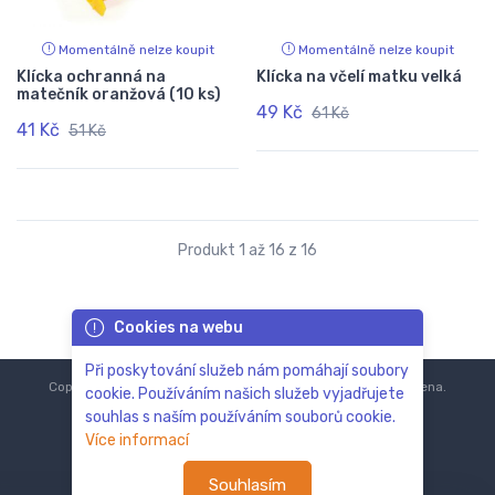
Momentálně nelze koupit
Momentálně nelze koupit
Klícka ochranná na
Klícka na včelí matku velká
matečník oranžová (10 ks)
49 Kč
61 Kč
41 Kč
51 Kč
Produkt 1 až 16 z 16
Cookies na webu
Při poskytování služeb nám pomáhají soubory
Copyright © 2018-2024
ZoOo.cz®
Všechna práva vyhrazena.
cookie. Používáním našich služeb vyjadřujete
souhlas s naším používáním souborů cookie.
Více informací
Souhlasím