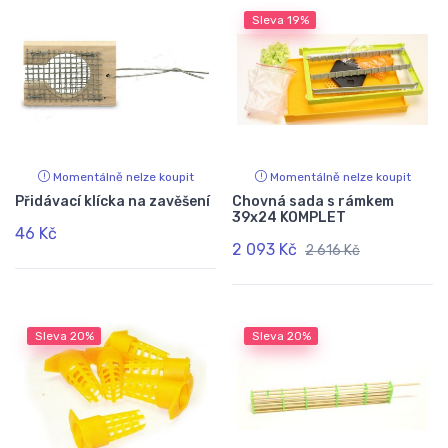
Sleva
19%
Momentálně nelze koupit
Momentálně nelze koupit
Přidávací klícka na zavěšení
Chovná sada s rámkem
39x24 KOMPLET
46 Kč
2 093 Kč
2 616 Kč
Sleva
20%
Sleva
20%