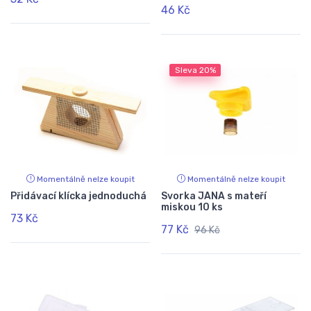
46 Kč
Sleva
20%
Momentálně nelze koupit
Momentálně nelze koupit
Přidávací klícka jednoduchá
Svorka JANA s mateří
miskou 10 ks
73 Kč
77 Kč
96 Kč