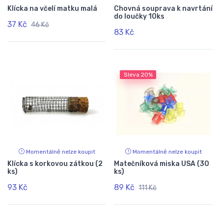
Klícka na včelí matku malá
Chovná souprava k navrtání
do loučky 10ks
37 Kč
46 Kč
83 Kč
Sleva
20%
Momentálně nelze koupit
Momentálně nelze koupit
Klícka s korkovou zátkou (2
Matečníková miska USA (30
ks)
ks)
93 Kč
89 Kč
111 Kč