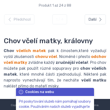
Produkt 1 až 24 z 88
Předchozí
1 / 4
Další
Chov včelí matky, královny
Chov
včelích matek
pak k činostem,které vyžadují
vyšší zkušenosti
chovu včel
. Nicméně i přesto
odchov
včelí matky
zvládne každý
zručnější včelař
. Pro chov
můžete pak použít různé sopupravy pro
chov včelích
matek
, které mnohé části zjednodušují. Některé pak
naprosto vynechávají tím, že necháte
včelí matku
naklást přímo do mateří misky.
Cookies na webu
Při poskytování služeb nám pomáhají soubory
Copyright © 2018-2024
ZoOo.cz®
Všechna práva vyhrazena.
cookie. Používáním našich služeb vyjadřujete