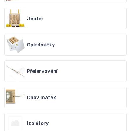
Jenter
Oplodňáčky
Přelarvování
Chov matek
Izolátory