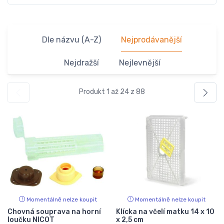
Dle názvu (A-Z)
Nejprodávanější
Nejdražší
Nejlevnější
Produkt 1 až 24 z 88
Momentálně nelze koupit
Momentálně nelze koupit
Chovná souprava na horní
Klícka na včelí matku 14 x 10
loučku NICOT
x 2,5 cm