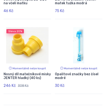
na včelí matku
matek tužka modrá
46 Kč
75 Kč
Sleva
20%
Momentálně nelze koupit
Momentálně nelze koupit
Nosný díl matečníkové misky
Opalitové značky bez čísel
JENTER hladký (40 ks)
modré
246 Kč
30 Kč
308 Kč