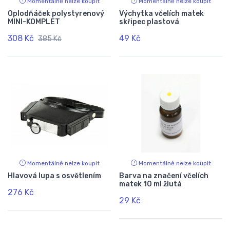
Momentálně nelze koupit
Momentálně nelze koupit
Oplodňáček polystyrenový
Výchytka včelích matek
MINI-KOMPLET
skřipec plastová
308 Kč
49 Kč
385 Kč
Momentálně nelze koupit
Momentálně nelze koupit
Hlavová lupa s osvětlením
Barva na značení včelích
matek 10 ml žlutá
276 Kč
29 Kč