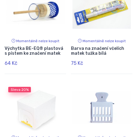
Momentálně nelze koupit
Momentálně nelze koupit
Výchytka BE-EQ® plastová
Barva na značení včelích
s pístem ke značení matek
matek tužka bílá
64 Kč
75 Kč
Sleva
20%