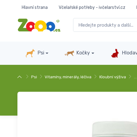
Hlavní strana
Včelařské potřeby - ivčelarství.cz
Psi
Kočky
Hlodav
Psi
Vitamíny, minerály, léčiva
Kloubní výživa
…