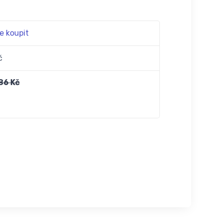
e koupit
č
86 Kč