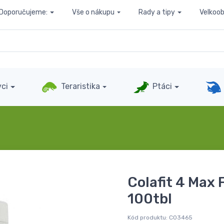
Doporučujeme:
Vše o nákupu
Rady a tipy
Velkoo
ci
Teraristika
Ptáci
Colafit 4 Max 
100tbl
Kód produktu:
C03465