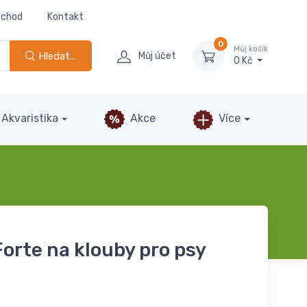
bchod
Kontakt
0
Můj košík
Hledat...
Můj účet
0 Kč
Akvaristika
Akce
Více
Forte na klouby pro psy