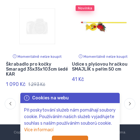
Novinka
Momentálně nelze koupit
Momentálně nelze koupit
Škrabadlo pro kočky
Udice s plyšovou hračkou
Smaragd 35x35x103cm šedé
SMAJLÍK s peřím 50 cm
KAR
41 Kč
1 090 Kč
1 293 Kč
Cookies na webu
Při poskytování služeb nám pomáhají soubory
cookie. Používáním našich služeb vyjadřujete
souhlas s naším používáním souborů cookie.
Více informací
Copyright © 2018-2024
ZoOo.cz®
Všechna práva vyhrazena.