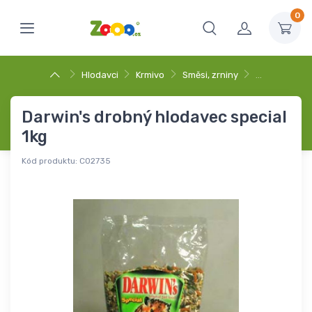
0
Hlodavci
Krmivo
Směsi, zrniny
…
Darwin's drobný hlodavec special
1kg
Kód produktu:
C02735