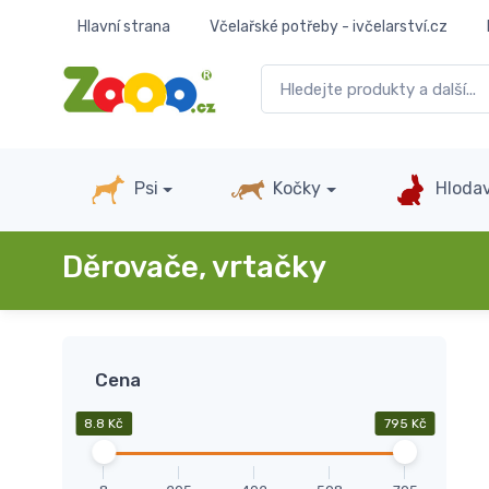
Hlavní strana
Včelařské potřeby - ivčelarství.cz
Psi
Kočky
Hlodav
Děrovače, vrtačky
Cena
8.8 Kč
795 Kč