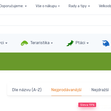
Doporučujeme:
Vše o nákupu
Rady a tipy
Velkoo
ci
Teraristika
Ptáci
Dle názvu (A-Z)
Nejprodávanější
Nejdražší
Sleva
19%