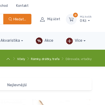
bchod
Kontakt
0
Můj košík
Hledat...
Můj účet
0 Kč
Akvaristika
Akce
Více
Včely
Rámky, drátky, trafa
Děrovače, vrtačky
Nejlevnější