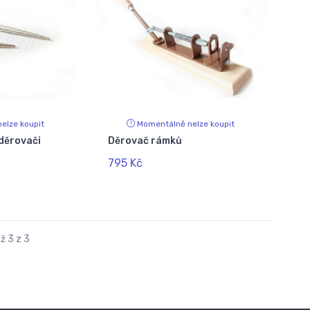
elze koupit
Momentálně nelze koupit
 děrovači
Děrovač rámků
795 Kč
ž 3 z 3