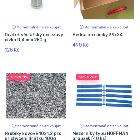
Momentálně nelze koupit
Momentálně nelze koupit
Drátek včelařský nerezový
Bedna na rámky 39x24
cívka 0,4 mm 250 g
490 Kč
125 Kč
Sleva
11%
Sleva
20%
Momentálně nelze koupit
Momentálně nelze koupit
Hřebíky kovové 10x1,2 pro
Mezerníky typu HOFFMAN
přichycení drátku 100g
proužek (40 ks)