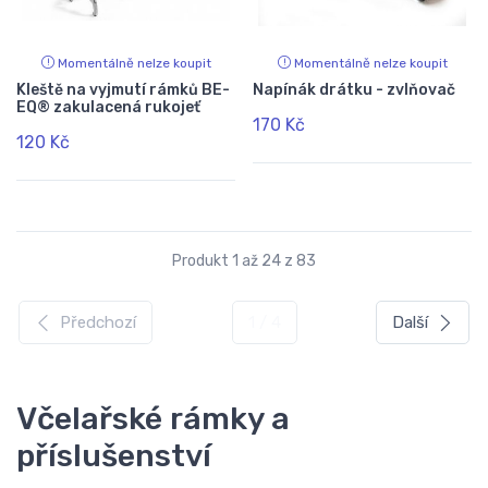
Momentálně nelze koupit
Momentálně nelze koupit
Kleště na vyjmutí rámků BE-
Napínák drátku - zvlňovač
EQ® zakulacená rukojeť
170 Kč
120 Kč
Produkt 1 až 24 z 83
Předchozí
1 / 4
Další
Včelařské rámky a
příslušenství