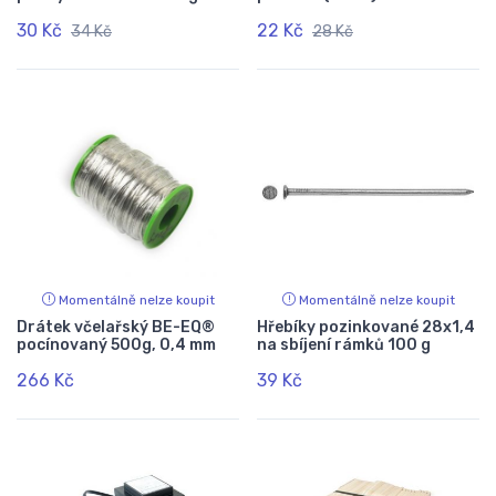
30 Kč
22 Kč
34 Kč
28 Kč
Momentálně nelze koupit
Momentálně nelze koupit
Drátek včelařský BE-EQ®
Hřebíky pozinkované 28x1,4
pocínovaný 500g, 0,4 mm
na sbíjení rámků 100 g
266 Kč
39 Kč