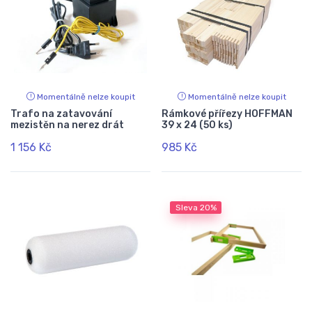
Momentálně nelze koupit
Momentálně nelze koupit
Trafo na zatavování
Rámkové přířezy HOFFMAN
mezistěn na nerez drát
39 x 24 (50 ks)
1 156 Kč
985 Kč
Sleva
20%