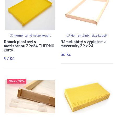
Momentálně nelze koupit
Momentálně nelze koupit
Rámek plastový s
Rámek sbitý s výpletem a
mezistěnou 39x24 THERMO
mezerníky 39 x 24
žlutý
36 Kč
97 Kč
Sleva
20%