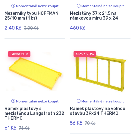
Momentálně nelze koupit
Momentálně nelze koupit
Mezerníky typu HOFFMAN
Mezistěny 37 x 21,5 na
25/10 mm (1 ks)
rámkovou míru 39 x 24
2,40 Kč
460 Kč
3,00 Kč
Sleva
20%
Sleva
20%
Momentálně nelze koupit
Momentálně nelze koupit
Rámek plastový s
Rámek plastový na volnou
mezistěnou Langstroth 232
stavbu 39x24 THERMO
THERMO
56 Kč
70 Kč
61 Kč
76 Kč