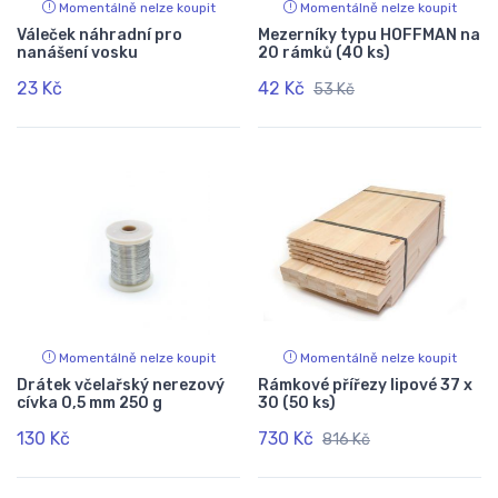
Momentálně nelze koupit
Momentálně nelze koupit
Váleček náhradní pro
Mezerníky typu HOFFMAN na
nanášení vosku
20 rámků (40 ks)
23 Kč
42 Kč
53 Kč
Momentálně nelze koupit
Momentálně nelze koupit
Drátek včelařský nerezový
Rámkové přířezy lipové 37 x
cívka 0,5 mm 250 g
30 (50 ks)
130 Kč
730 Kč
816 Kč