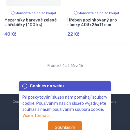
Momentálně nelze koupit
Momentálně nelze koupit
Mezerníky barevné zelené
Hřeben pozinkovaný pro
s hřebíčky (100 ks)
rámky 403x26x11 mm
40 Kč
22 Kč
Produkt 1 až 16 z 16
Cookies na webu
Při poskytování služeb nám pomáhají soubory
Copyright © 2018-2024
ZoOo.cz®
Všechna práva vyhrazena.
cookie. Používáním našich služeb vyjadřujete
souhlas s naším používáním souborů cookie.
Více informací
Souhlasím