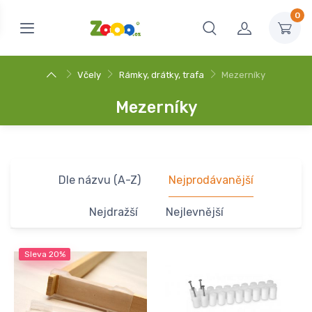
0
Včely
Rámky, drátky, trafa
Mezerníky
Mezerníky
Dle názvu (A-Z)
Nejprodávanější
Nejdražší
Nejlevnější
Sleva
20%