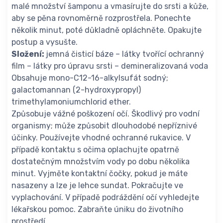
malé množství šamponu a vmasírujte do srsti a kůže,
aby se pěna rovnoměrně rozprostřela. Ponechte
několik minut, poté důkladně opláchněte. Opakujte
postup a vysušte.
Složení:
jemná čisticí báze – látky tvořící ochranný
film – látky pro úpravu srsti – demineralizovaná voda
Obsahuje mono-C12-16-alkylsufát sodný;
galactomannan (2-hydroxypropyl)
trimethylamoniumchlorid ether.
Způsobuje vážné poškození očí. Škodlivý pro vodní
organismy; může způsobit dlouhodobé nepříznivé
účinky. Používejte vhodné ochranné rukavice. V
případě kontaktu s očima oplachujte opatrně
dostatečným množstvím vody po dobu několika
minut. Vyjměte kontaktní čočky, pokud je máte
nasazeny a lze je lehce sundat. Pokračujte ve
vyplachování. V případě podráždění očí vyhledejte
lékařskou pomoc. Zabraňte úniku do životního
prostředí.