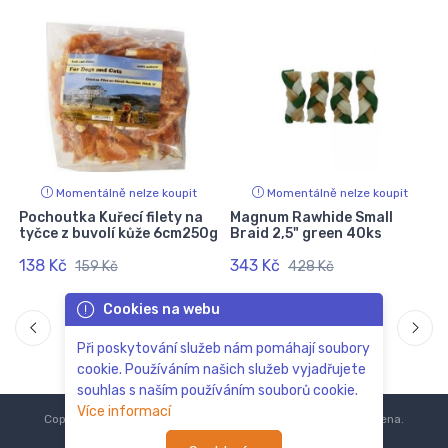
Momentálně nelze koupit
Momentálně nelze koupit
Pochoutka Kuřecí filety na
Magnum Rawhide Small
tyčce z buvolí kůže 6cm250g
Braid 2,5" green 40ks
138 Kč
343 Kč
159 Kč
428 Kč
Cookies na webu
Při poskytování služeb nám pomáhají soubory
cookie. Používáním našich služeb vyjadřujete
souhlas s naším používáním souborů cookie.
Více informací
Copyright © 2018-2024
ZoOo.cz®
Všechna práva vyhrazena.