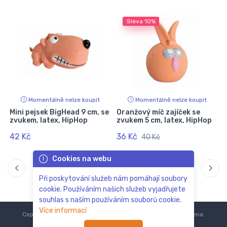
Sleva
10%
Momentálně nelze koupit
Momentálně nelze koupit
Mini pejsek BigHead 9 cm, se
Oranžový míč zajíček se
J
zvukem, latex, HipHop
zvukem 5 cm, latex, HipHop
42 Kč
36 Kč
40 Kč
Cookies na webu
Při poskytování služeb nám pomáhají soubory
cookie. Používáním našich služeb vyjadřujete
souhlas s naším používáním souborů cookie.
Více informací
Copyright © 2018-2024
ZoOo.cz®
Všechna práva vyhrazena.