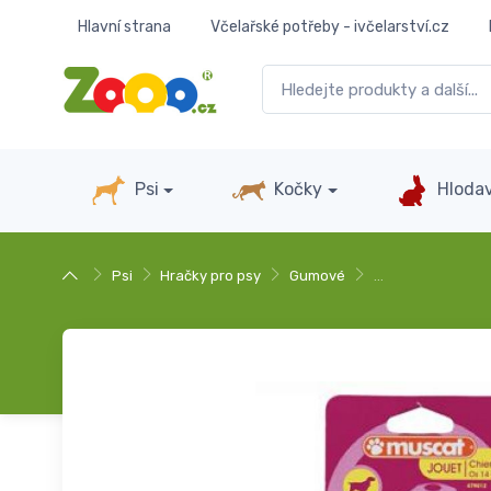
Hlavní strana
Včelařské potřeby - ivčelarství.cz
Psi
Kočky
Hlodav
Psi
Hračky pro psy
Gumové
…