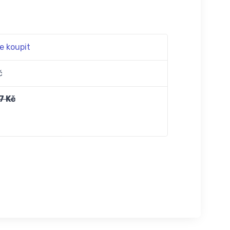
e koupit
č
7 Kč