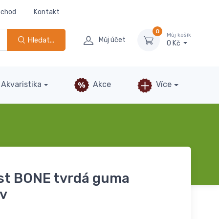
bchod
Kontakt
0
Můj košík
Hledat...
Můj účet
0 Kč
Akvaristika
Akce
Více
st BONE tvrdá guma
ev