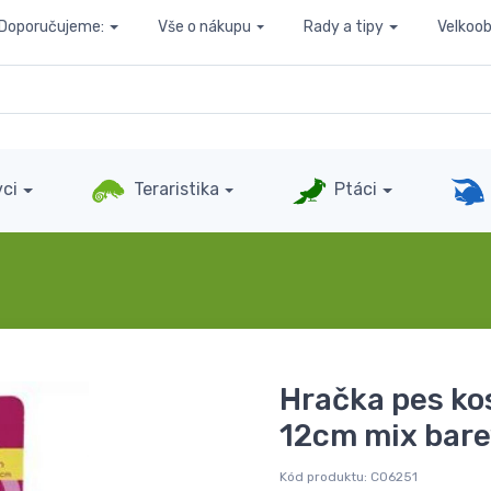
Doporučujeme:
Vše o nákupu
Rady a tipy
Velkoo
ci
Teraristika
Ptáci
Hračka pes ko
12cm mix bar
Kód produktu:
C06251