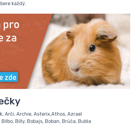
ybere každý.
ečky
ek, Arči, Archie, Asterix,Athos, Azrael
 Bilbo, Billy, Bobajs, Boban, Brůča, Bubla