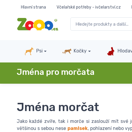
Hlavní strana
Včelařské potřeby - ivčelarství.cz
Psi
Kočky
Hlodav
Jména pro morčata
Jména morčat
Jako každé zvíře, tak i morče si zaslouží mít své j
většinou s sebou nese
pamlsek
, pohlazení nebo vy