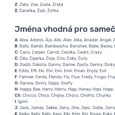
Z
: Zaky, Zoe, Zoola, Zrzka
Ž
: Žanetka, Žaži, Žofka
Jména vhodná pro samečk
A
: Abia, Adonis, Ája, Albi, Alex, Alka, Anadar, Angel, 
B
: Bally, Bambi, Bamboocha, Banshee, Bebe, Becky, Bei
C
: Cairo, Carpet, Carrot, Cecilka, Cedril, Crazy
Č
: Čiky, Čiperka, Čirpi, Čita, Čoky, Čuty
D
: Dadži, Dakota, Danny, Darloe, Dasty, Denny, Dicky,
E
: Eddy, Effi, Eki, Elvi, Emi, Emír, Enian, Enjoy, Evil
F
: Fannier, Ferda, Flendy, Flo, Flue, Fredy, Frugo, Fru
G
: Garsoa, Ginny, Gippy, Goofy
H
: Happy Bee, Harry, Henry, Hipp, Honey, Hopi, Hopp,
Ch
: Chicco, Chico, Chipsy, Choco, Cholito, Chunky
I
: Iginn
J
: Jack, Jamey, Jekke, Jerry, Jilie, Jipsi, Jodie, Jorr
K
: Keiko, Kelis, Kelly, Kess, Kiki, Kimi, Kiri, Kissie, Koko,