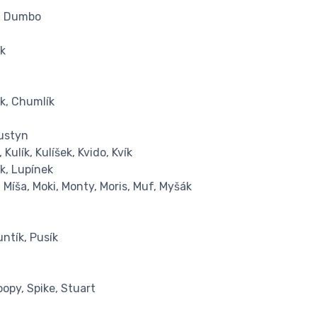
y, Dumbo
ík
ck, Chumlík
Justyn
 Kulík, Kulíšek, Kvido, Kvík
ík, Lupínek
 Míša, Moki, Monty, Moris, Muf, Myšák
untík, Pusík
oopy, Spike, Stuart