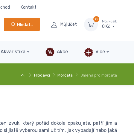
bchod
Kontakt
0
Můj košík
Hledat...
Můj účet
0 Kč
Akvaristika
Akce
Více
Hlodavci
Morčata
Jména pro morčata
 ten zvuk, který pořád dokola opakujete, patří jim a
si jistě vyberou sami už tím, jak vypadají nebo jaká