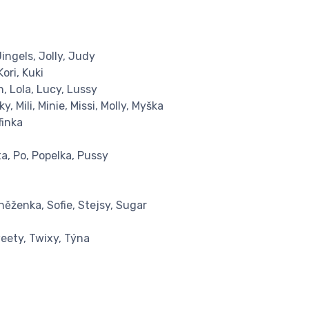
ingels, Jolly, Judy
Kori, Kuki
in, Lola, Lucy, Lussy
, Mili, Minie, Missi, Molly, Myška
finka
ta, Po, Popelka, Pussy
Sněženka, Sofie, Stejsy, Sugar
Tweety, Twixy, Týna