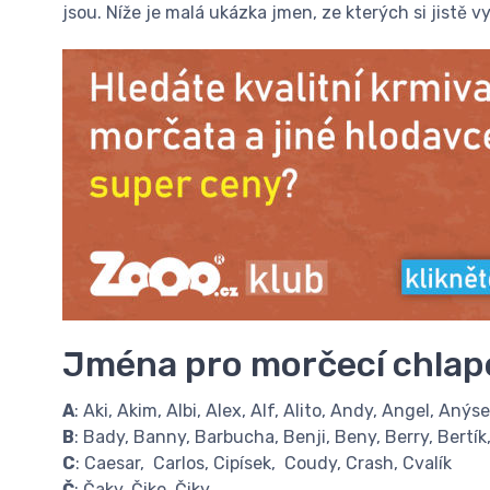
jsou. Níže je malá ukázka jmen, ze kterých si jistě v
Jména pro morčecí chlap
A
: Aki, Akim, Albi, Alex, Alf, Alito, Andy, Angel, Anýs
B
: Bady, Banny, Barbucha, Benji, Beny, Berry, Bertík,
C
: Caesar, Carlos, Cipísek, Coudy, Crash, Cvalík
Č
: Čaky, Čiko, Čiky