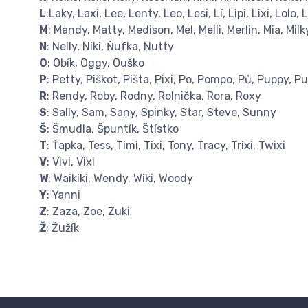
L
:Laky, Laxi, Lee, Lenty, Leo, Lesi, Lí, Lipi, Lixi, Lolo,
M
: Mandy, Matty, Medison, Mel, Melli, Merlin, Mia, Mil
N
: Nelly, Niki, Ňufka, Nutty
O
: Obík, Oggy, Ouško
P
: Petty, Piškot, Pišta, Pixi, Po, Pompo, Pů, Puppy, P
R
: Rendy, Roby, Rodny, Rolnička, Rora, Roxy
S
: Sally, Sam, Sany, Spinky, Star, Steve, Sunny
Š
: Šmudla, Špuntík, Štístko
T
: Ťapka, Tess, Timi, Tixi, Tony, Tracy, Trixi, Twixi
V
: Vivi, Vixi
W
: Waikiki, Wendy, Wiki, Woody
Y
: Yanni
Z
: Zaza, Zoe, Zuki
Ž
: Žužík