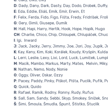
D
: Dady, Dany, Dark, Dasty, Day, Dodo, Drobek, Duff
E
: Eda, Eddie, Eliáš, Emík, Emír, Erwin, Et
F
: Felix, Ferda, Fido, Figo, Fišta, Fredy, Fridríšek, Frol
G
: Gery, Gimli, Giusepe, Gumík
H
: Hall, Hapi, Harry, Hertík, Hook, Hope, Hopík, Hugo
CH
: Charlie, Chico, Chip, Chloupek, Chlupáček, Chu
I
: Igi, Inward
J
: Jack, Jacky, Jerry, Jimmy, Joe, Jori, Joy, Jupík, 
K
: Kay, Keny, Kim, Koki, Korálek, Koudy, Kryšpín, Kulda,
L
: Lerri, Leslie, Lexy, Lixi, Lord, Luck, Lumíček, Lump
M
: Macík, Mambo, Markus, Marty, Mates, Melvin, Miky,
N
: Nathan, Nemo, Nody, Nonie
O
: Oggy, Oliver, Oskar, Ozzy
P
: Pacey, Paddy, Pinky, Piškot, Pišta, Puclík, Pufík, P
Q
: Quick, Quido
R
: Rafael, Ramík, Rodny, Ronny, Rudy, Rufus
S
: Sall, Sam, Sandy, Sebbi, Skyp, Smokey, Snížek, Sn
Š
: Šimi, Šmoula, Šmudla, Špunt, Štístko, Štuclík