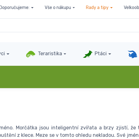
Doporučujeme:
Vše o nákupu
Rady a tipy
Velkoo
ci
Teraristika
Ptáci
méno. Morčátka jsou inteligentní zvířata a brzy zjistí, že
puštění z klece. Meze se v tomto ohledu nekladou. Své jméno 