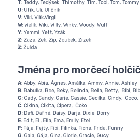
T
: Teddy, Tedýsek, Thimothy, Tim, Tobi, Tom, Tommy
U
: Ufík, Uli, Uličník
V
: Viki, Vilík,Virgil
W
: Welík, Wiki, Willy, Winky, Woody, Wulf
Y
: Yemmi, Yett, Yzák
Z
: Zaza, Zek, Zip, Zoubek, Zrzek
Ž
: Žulda
Jména pro morčecí holči
A
: Abby, Abia, Ágnes, Amálka, Ammy, Annie, Ashley
B
: Babulka, Bee, Beky, Belinda, Bella, Betty, Bibi, B
C
: Cady, Candy, Carie, Cassie, Cecilka, Cindy, Coco,
Č
: Čikina, Čikita, Čipera, Čoko
D
: Dafi, Dafné, Daisy, Darja, Dixie, Dorry
E
: Edit, Eli, Ella, Ema, Emily, Etel
F
: Fája, Fejty, Fibi, Filinka, Fiona, Frida, Funny
G
: Gaia, Gája, Gina, Glorie, Gracie, Gucy