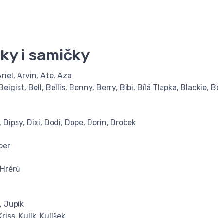
y i samičky
Ariel, Arvin, Até, Aza
gist, Bell, Bellis, Benny, Berry, Bibi, Bílá Tlapka, Blackie, 
 Dipsy, Dixi, Dodi, Dope, Dorin, Drobek
per
 Hrérů
y, Jupík
 Kriss, Kulík, Kulíšek