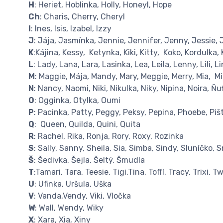
H
: Heriet, Hoblinka, Holly, Honeyl, Hope
Ch
: Charis, Cherry, Cheryl
I
: Ines, Isis, Izabel, Izzy
J
: Jája, Jasmínka, Jennie, Jennifer, Jenny, Jessie, J
K
:Kájina, Kessy, Ketynka, Kiki, Kitty, Koko, Kordulka, 
L
: Lady, Lana, Lara, Lasinka, Lea, Leila, Lenny, Lili, L
M
: Maggie, Mája, Mandy, Mary, Meggie, Merry, Mia, Miky
N
: Nancy, Naomi, Niki, Nikulka, Niky, Nipina, Noira, Ňu
O
: Ogginka, Otylka, Oumi
P
: Pacinka, Patty, Peggy, Peksy, Pepina, Phoebe, Piš
Q
: Queen, Quilda, Quini, Quita
R
: Rachel, Rika, Ronja, Rory, Roxy, Rozinka
S
: Sally, Sanny, Sheila, Sia, Simba, Sindy, Sluníčko, 
Š
: Šedivka, Šejla, Šeltý, Šmudla
T
:Tamari, Tara, Teesie, Tigi,Tina, Toffí, Tracy, Trixi, 
U
: Ufinka, Uršula, Uška
V
: Vanda,Vendy, Viki, Vločka
W
: Wall, Wendy, Wiky
X
: Xara, Xia, Xiny