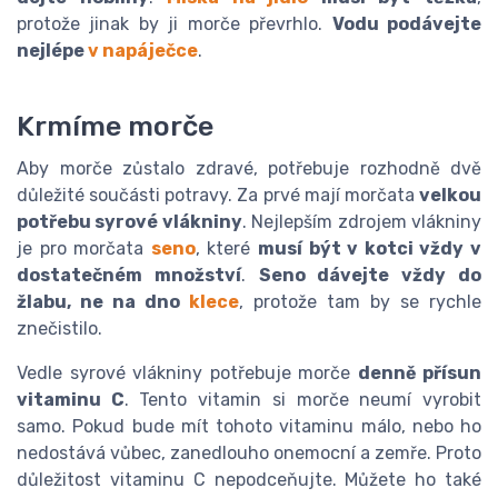
protože jinak by ji morče převrhlo.
Vodu podávejte
nejlépe
v napáječce
.
Krmíme morče
Aby morče zůstalo zdravé, potřebuje rozhodně dvě
důležité součásti potravy. Za prvé mají morčata
velkou
potřebu syrové vlákniny
. Nejlepším zdrojem vlákniny
je pro morčata
seno
, které
musí být v kotci vždy v
dostatečném množství
.
Seno dávejte vždy do
žlabu, ne na dno
klece
, protože tam by se rychle
znečistilo.
Vedle syrové vlákniny potřebuje morče
denně přísun
vitaminu C
. Tento vitamin si morče neumí vyrobit
samo. Pokud bude mít tohoto vitaminu málo, nebo ho
nedostává vůbec, zanedlouho onemocní a zemře. Proto
důležitost vitaminu C nepodceňujte. Můžete ho také