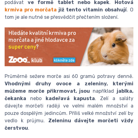
podávat
ve formě tablet nebo kapek
.
Hotová
krmiva pro morčata
již tento vitamin obsahují
. O
tom je ale nutné se přesvědčit přečtením složení.
Průměrně sežere morče asi 60 gramů potravy denně.
Vhodnými druhy ovoce a zeleniny, kterými
můžeme morče přikrmovat, jsou
například
jablka,
čekanka
nebo
kadeřavá kapusta
. Zelí a saláty
dávejte morčeti raději ve velmi malém množství a
pouze dospělým jedincům. Příliš velké množství zelí by
vedlo k průjmu.
Zeleninu dávejte morčeti vždy
čerstvou
.