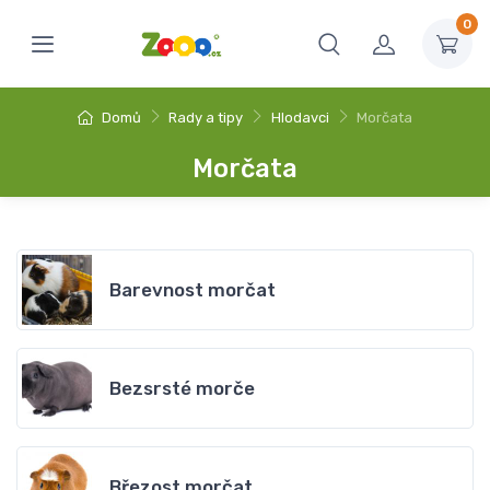
0
Domů
Rady a tipy
Hlodavci
Morčata
Morčata
Barevnost morčat
Bezsrsté morče
Březost morčat