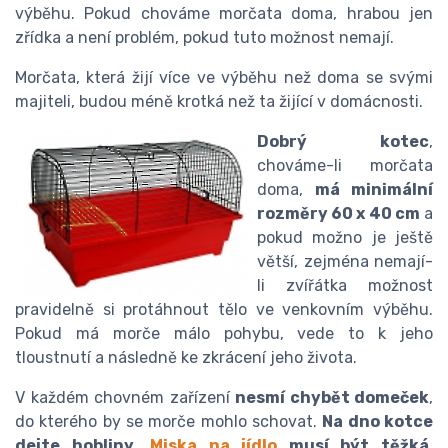
výběhu. Pokud chováme morčata doma, hrabou jen
zřídka a není problém, pokud tuto možnost nemají.
Morčata, která žijí více ve výběhu než doma se svými
majiteli, budou méně krotká než ta žijící v domácnosti.
Dobrý kotec
,
chováme-li morčata
doma,
má minimální
rozměry 60 x 40 cm
a
pokud možno je ještě
větší, zejména nemají-
li zvířátka možnost
pravidelně si protáhnout tělo ve venkovním výběhu.
Pokud má morče málo pohybu, vede to k jeho
tloustnutí a následně ke zkrácení jeho života.
V každém chovném zařízení
nesmí chybět domeček
,
do kterého by se morče mohlo schovat.
Na dno kotce
dejte hobliny
.
Miska na jídlo
musí být těžká
,