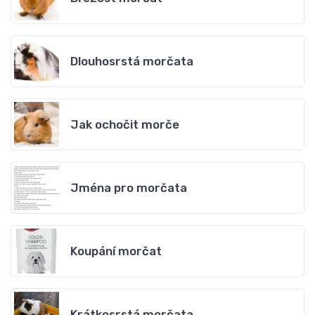
Dlouhosrstá morčata
Jak ochočit morče
Jména pro morčata
Koupání morčat
Krátkosrstá morčata