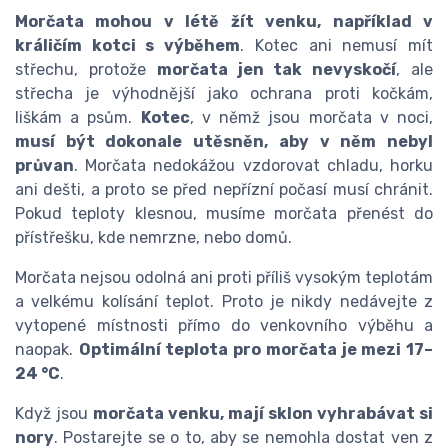
Morčata mohou v létě žít venku, například v
králičím kotci s výběhem
. Kotec ani nemusí mít
střechu, protože
morčata jen tak nevyskočí
, ale
střecha je výhodnější jako ochrana proti kočkám,
liškám a psům.
Kotec
, v němž jsou morčata v noci,
musí být dokonale utěsněn, aby v něm nebyl
průvan
. Morčata nedokážou vzdorovat chladu, horku
ani dešti, a proto se před nepřízní počasí musí chránit.
Pokud teploty klesnou, musíme morčata přenést do
přístřešku, kde nemrzne, nebo domů.
Morčata nejsou odolná ani proti příliš vysokým teplotám
a velkému kolísání teplot. Proto je nikdy nedávejte z
vytopené místnosti přímo do venkovního výběhu a
naopak.
Optimální teplota pro morčata je mezi 17–
24 °C
.
Když jsou
morčata venku, mají sklon vyhrabávat si
nory
. Postarejte se o to, aby se nemohla dostat ven z