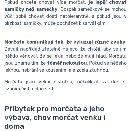
Pokud chcete chovat více morčat,
je lepší chovat
samičky než samečky
. Dospělí samečkové se mohou
vůči sobě chovat dosti netolerantně, a pokud jsou v
blízkosti samičky, může docházet k šarvátkám.
Morčata komunikují tak, že vyluzují různé zvuky
.
Dávají například zřetelně najevo, že chtějí, aby se jim
někdo věnoval, že se lekla nebo že mají hlad. Morčata
jsou známa tím, že
téměř nekoušou
. Pokud se něčeho
leknou, nebrání se kousáním, ale zcela ztuhnou.
Morčata jsou velmi čistotná, několikrát za den si
lízáním čistí celou srst.
Příbytek pro morčata a jeho
výbava, chov morčat venku i
doma