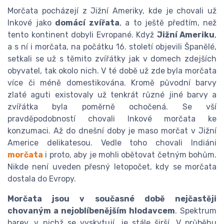
Morčata pocházejí z Jižní Ameriky, kde je chovali už
Inkové jako
domácí zvířata
, a to ještě předtím, než
tento kontinent dobyli Evropané. Když
Jižní Ameriku
,
a s ní i morčata, na počátku 16. století objevili Španělé,
setkali se už s těmito zvířátky jak v domech zdejších
obyvatel, tak okolo nich. V té době už zde byla morčata
více či méně domestikována. Kromě původní barvy
zlaté aguti existovaly už tenkrát různé jiné barvy a
zvířátka byla poměrně ochočená. Se vší
pravděpodobností chovali Inkové morčata ke
konzumaci. Až do dnešní doby je maso morčat v Jižní
Americe delikatesou. Vedle toho chovali Indiáni
morčata
i proto, aby je mohli obětovat četným bohům.
Nikde není uveden přesný letopočet, kdy se morčata
dostala do Evropy.
Morčata jsou v současné době nejčastěji
chovaným a nejoblíbenějším hlodavcem
. Spektrum
barev, v nichž se vyskytují, je stále širší. V průběhu