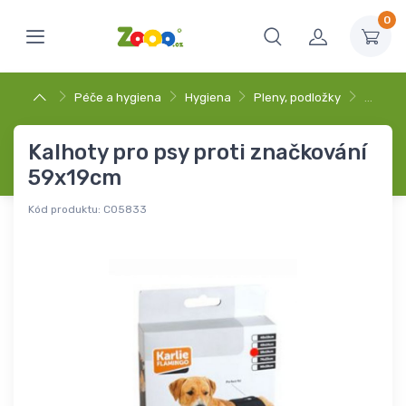
0
Péče a hygiena
Hygiena
Pleny, podložky
…
Kalhoty pro psy proti značkování
59x19cm
Kód produktu:
C05833