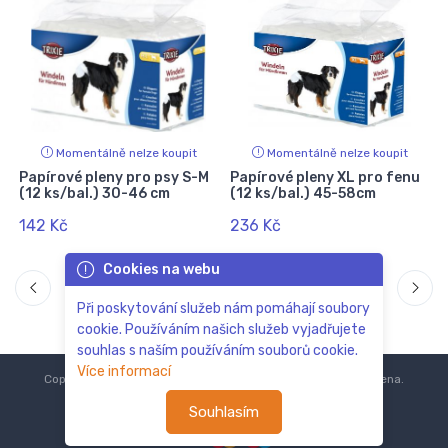
Momentálně nelze koupit
Momentálně nelze koupit
Papírové pleny pro psy S-M
Papírové pleny XL pro fenu
(12 ks/bal.) 30-46 cm
(12 ks/bal.) 45-58cm
142 Kč
236 Kč
Cookies na webu
Při poskytování služeb nám pomáhají soubory
cookie. Používáním našich služeb vyjadřujete
souhlas s naším používáním souborů cookie.
Více informací
Copyright © 2018-2024
ZoOo.cz®
Všechna práva vyhrazena.
Souhlasím