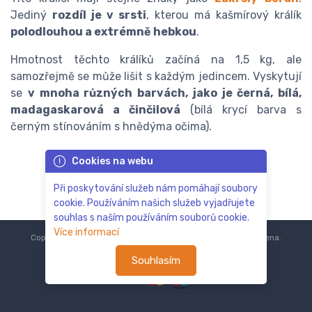
Jediný
rozdíl je v srsti
, kterou má kašmírový králík
polodlouhou a extrémně hebkou
.
Hmotnost těchto králíků začíná na 1,5 kg, ale
samozřejmě se může lišit s každým jedincem. Vyskytují
se
v mnoha různých barvách, jako je černá, bílá,
madagaskarová a činčilová
(bílá krycí barva s
černým stínováním s hnědýma očima).
Cookies na webu
Při poskytování služeb nám pomáhají soubory
cookie. Používáním našich služeb vyjadřujete
souhlas s naším používáním souborů cookie.
Více informací
Copyright © 2018-2024
ZoOo.cz®
Všechna práva vyhrazena.
Souhlasím