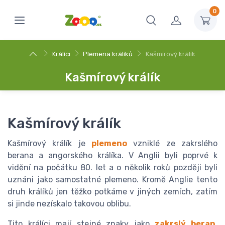
0
Králíci
Plemena králíků
Kašmírový králík
Kašmírový králík
Kašmírový králík
Kašmírový králík je
plemeno
vzniklé ze zakrslého
berana a angorského králíka. V Anglii byli poprvé k
vidění na počátku 80. let a o několik roků později byli
uznáni jako samostatné plemeno. Kromě Anglie tento
druh králíků jen těžko potkáme v jiných zemích, zatím
si jinde nezískalo takovou oblibu.
Tito králíci mají stejné znaky jako
zakrslý beran
.