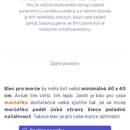
tím, že někteří dodavatelé nemají zadané
parametry u výrobku uvedeny a z tohoto důvodu
je filtr nedokáže zobrazit, ikdyž vaše zadání
splňují. Doporučujeme ve filtru ponechat je
nezbytně nutné parametry.
Žádné produkty
Klec pro morče
by měla být velká
minimálně 60 x 40
cm
. Avšak čím větší, tím lepší. Jestli je klec pro vaše
morčátko
dostatečně velká zjistíte tak, že se může
morčátko podél úzké strany klece pořádně
natáhnout
. Taková klec je pro vaše morče optimální.