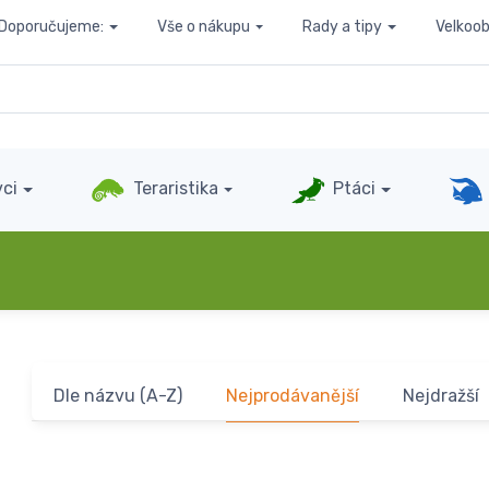
Doporučujeme:
Vše o nákupu
Rady a tipy
Velkoo
ci
Teraristika
Ptáci
Dle názvu (A-Z)
Nejprodávanější
Nejdražší