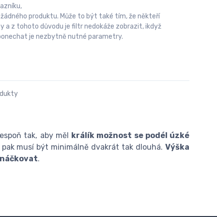
azníku,
 žádného produktu. Může to být také tím, že někteří
 z tohoto důvodu je filtr nedokáže zobrazit, ikdyž
u ponechat je nezbytně nutné parametry.
odukty
lespoň tak, aby měl
králík možnost se podél úzké
ce pak musí být minimálně dvakrát tak dlouhá.
Výška
anáčkovat
.