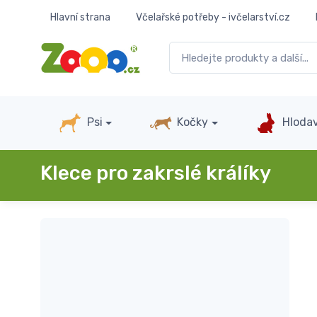
Hlavní strana
Včelařské potřeby - ivčelarství.cz
Psi
Kočky
Hlodav
Klece pro zakrslé králíky