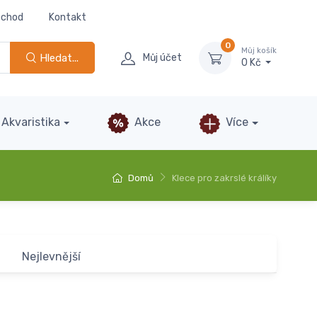
bchod
Kontakt
0
Můj košík
Hledat...
Můj účet
0 Kč
Akvaristika
Akce
Více
Domů
Klece pro zakrslé králíky
Nejlevnější