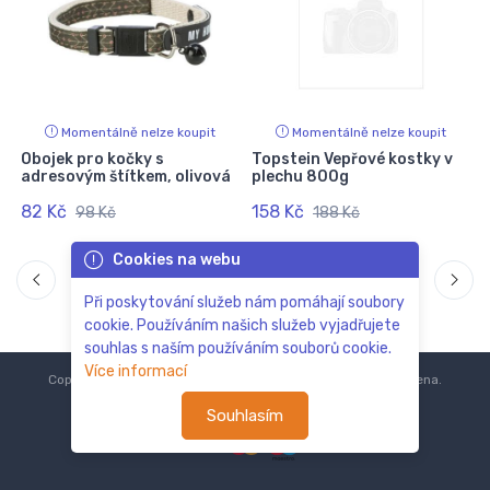
Momentálně nelze koupit
Momentálně nelze koupit
Obojek pro kočky s
Topstein Vepřové kostky v
adresovým štítkem, olivová
plechu 800g
82 Kč
158 Kč
98 Kč
188 Kč
Cookies na webu
Při poskytování služeb nám pomáhají soubory
cookie. Používáním našich služeb vyjadřujete
souhlas s naším používáním souborů cookie.
Více informací
Copyright © 2018-2024
ZoOo.cz®
Všechna práva vyhrazena.
Souhlasím