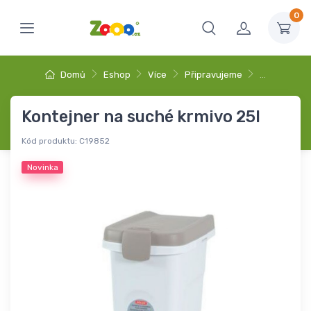
0
Domů
Eshop
Více
Připravujeme
…
Kontejner na suché krmivo 25l
Kód produktu:
C19852
Novinka