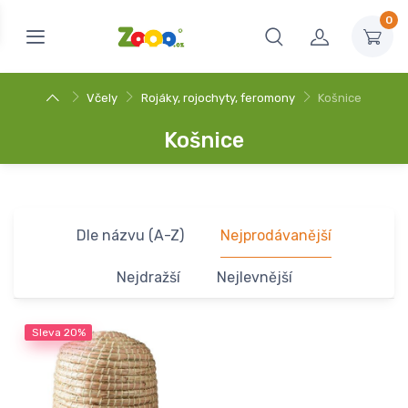
0
Včely
Rojáky, rojochyty, feromony
Košnice
Košnice
Dle názvu (A-Z)
Nejprodávanější
Nejdražší
Nejlevnější
Sleva
20%