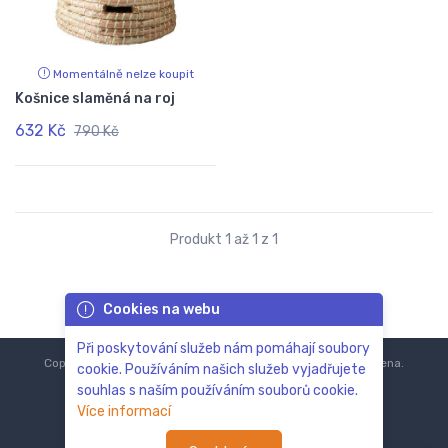
Momentálně nelze koupit
Košnice slaměná na roj
632 Kč
790 Kč
Produkt 1 až 1 z 1
Cookies na webu
Při poskytování služeb nám pomáhají soubory
Copyright © 2018-2024
ZoOo.cz®
Všechna práva vyhrazena.
cookie. Používáním našich služeb vyjadřujete
souhlas s naším používáním souborů cookie.
Více informací