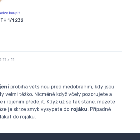
elze koupit
TH 1/1 232
 11 z 11
jení
probíhá většinou před medobraním, kdy jsou
dy velmi těžko. Nicméně když včely pozorujete a
e i rojením předejít. Když už se tak stane, můžete
éze je skrze smyk vysypete do
rojáku
. Případně
alákat do rojáku.