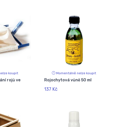
elze koupit
Momentálně nelze koupit
ání rojů ve
Rojochytová vůně 50 ml
137 Kč