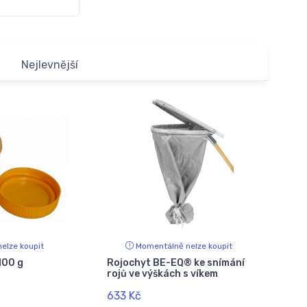
Nejlevnější
elze koupit
Momentálně nelze koupit
100 g
Rojochyt BE-EQ® ke snímání
rojů ve výškách s víkem
633 Kč