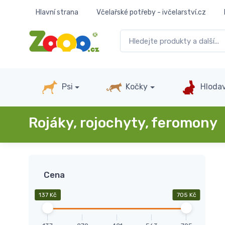
Hlavní strana
Včelařské potřeby - ivčelarství.cz
Psi
Kočky
Hlodav
Rojáky, rojochyty, feromony
Cena
137 Kč
705 Kč