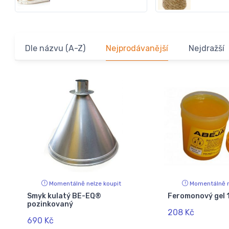
Dle názvu (A-Z)
Nejprodávanější
Nejdražší
Momentálně nelze koupit
Momentálně n
Smyk kulatý BE-EQ®
Feromonový gel 
pozinkovaný
208 Kč
690 Kč