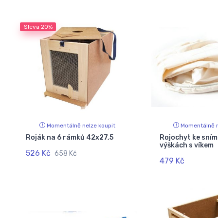
Sleva
20%
Momentálně nelze koupit
Momentálně n
Roják na 6 rámků 42x27,5
Rojochyt ke sním
výškách s víkem
526 Kč
658 Kč
479 Kč