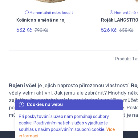
Momentálně nelze koupit
Momentálně n
Košnice slaměná na roj
Roják LANGSTRO
632 Kč
526 Kč
790 Kč
658 Kč
Produkt 1 až
Rojení včel
je jejich naprosto přirozenou vlastností.
Ro
včely velmi aktivní. Jak jemu ale zabránit? Mnohdy něk
zajistíte jim dostatek místa pro kladení a snůžku, můžet
Cookies na webu
použít rojochyt připevněném na násadě pro hrábě. Posl
můžete vyzkoušet
feromon včelí matky
a zkusit je n
Při poskytování služeb nám pomáhají soubory
cookie. Používáním našich služeb vyjadřujete
souhlas s naším používáním souborů cookie.
Více
informací