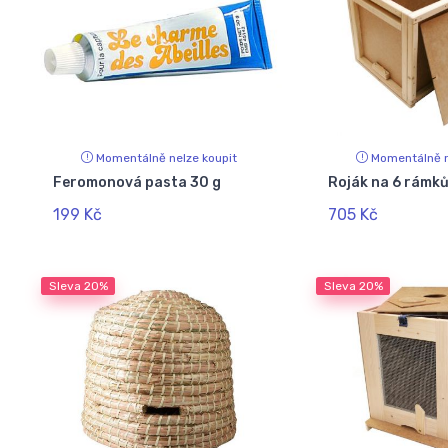
Momentálně nelze koupit
Momentálně n
Feromonová pasta 30 g
Roják na 6 rámk
199 Kč
705 Kč
Sleva
20%
Sleva
20%