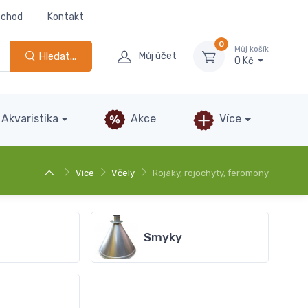
bchod
Kontakt
0
Můj košík
Hledat...
Můj účet
0 Kč
Akvaristika
Akce
Více
Více
Včely
Rojáky, rojochyty, feromony
Smyky