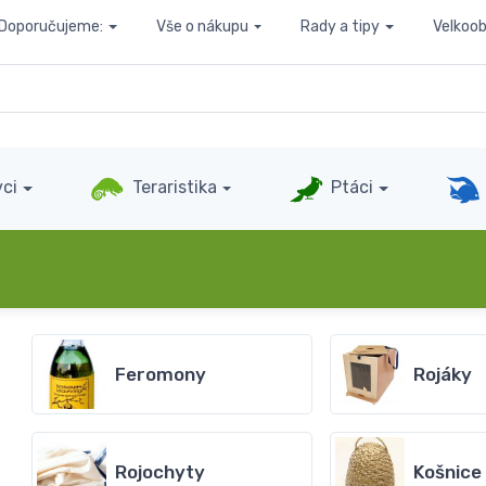
Doporučujeme:
Vše o nákupu
Rady a tipy
Velkoo
ci
Teraristika
Ptáci
Feromony
Rojáky
Rojochyty
Košnice