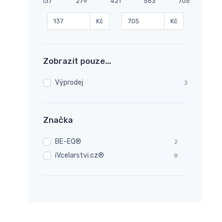
137
279
421
563
705
Kč
Kč
Zobrazit pouze...
Výprodej
3
Značka
BE-EQ®
2
iVcelarstvi.cz®
8