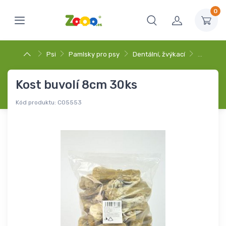
0
Psi
Pamlsky pro psy
Dentální, žvýkací
…
Kost buvolí 8cm 30ks
Kód produktu:
C05553