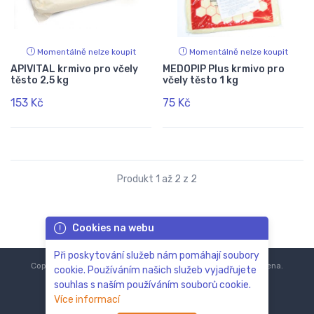
Momentálně nelze koupit
Momentálně nelze koupit
APIVITAL krmivo pro včely
MEDOPIP Plus krmivo pro
těsto 2,5 kg
včely těsto 1 kg
153 Kč
75 Kč
Produkt 1 až 2 z 2
Cookies na webu
Při poskytování služeb nám pomáhají soubory
Copyright © 2018-2024
ZoOo.cz®
Všechna práva vyhrazena.
cookie. Používáním našich služeb vyjadřujete
souhlas s naším používáním souborů cookie.
Více informací