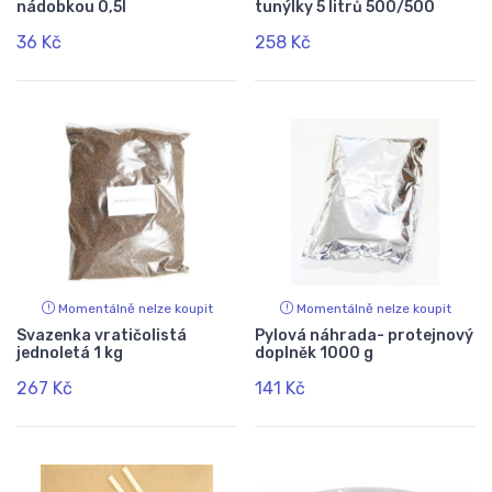
nádobkou 0,5l
tunýlky 5 litrů 500/500
36 Kč
258 Kč
Momentálně nelze koupit
Momentálně nelze koupit
Svazenka vratičolistá
Pylová náhrada- protejnový
jednoletá 1 kg
doplněk 1000 g
267 Kč
141 Kč