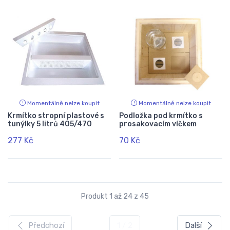
Momentálně nelze koupit
Momentálně nelze koupit
Krmítko stropní plastové s
Podložka pod krmítko s
tunýlky 5 litrů 405/470
prosakovacím víčkem
277 Kč
70 Kč
Produkt 1 až 24 z 45
Předchozí
1 / 2
Další