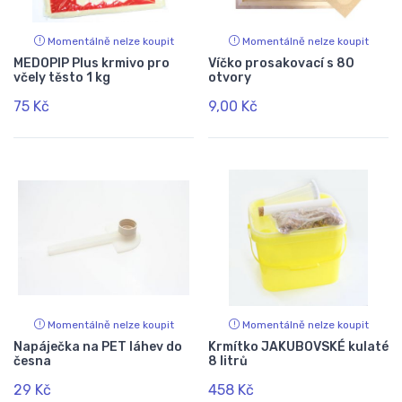
Momentálně nelze koupit
Momentálně nelze koupit
MEDOPIP Plus krmivo pro
Víčko prosakovací s 80
včely těsto 1 kg
otvory
75 Kč
9,00 Kč
Momentálně nelze koupit
Momentálně nelze koupit
Napáječka na PET láhev do
Krmítko JAKUBOVSKÉ kulaté
česna
8 litrů
29 Kč
458 Kč