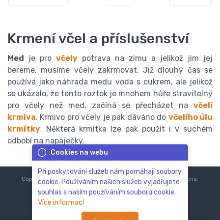
Krmení včel a příslušenství
Med
je pro
včely
potrava na zimu a jelikož jim jej
bereme, musíme včely zakrmovat. Již dlouhý čas se
používá jako náhrada medu voda s cukrem, ale jelikož
se ukázalo, že tento roztok je mnohem hůře stravitelný
pro včely než med, začíná se přecházet na
včelí
krmiva
. Krmivo pro včely je pak dáváno do
včelího úlu
krmítky
. Některá krmítka lze pak použít i v suchém
odbobí na napáječky.
Cookies na webu
Při poskytování služeb nám pomáhají soubory
Copyright © 2018-2024
ZoOo.cz®
Všechna práva vyhrazena.
cookie. Používáním našich služeb vyjadřujete
souhlas s naším používáním souborů cookie.
Více informací