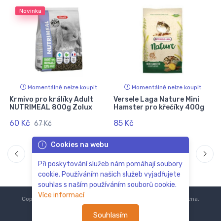
Novinka
Momentálně nelze koupit
Momentálně nelze koupit
Krmivo pro králíky Adult
Versele Laga Nature Mini
NUTRIMEAL 800g Zolux
Hamster pro křečíky 400g
S
60 Kč
85 Kč
67 Kč
Cookies na webu
Při poskytování služeb nám pomáhají soubory
cookie. Používáním našich služeb vyjadřujete
souhlas s naším používáním souborů cookie.
Více informací
Copyright © 2018-2024
ZoOo.cz®
Všechna práva vyhrazena.
Souhlasím