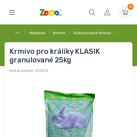
0
Hlodavci
Krmivo
Granulované krmivo
…
Krmivo pro králíky KLASIK
granulované 25kg
Kód produktu:
C03272