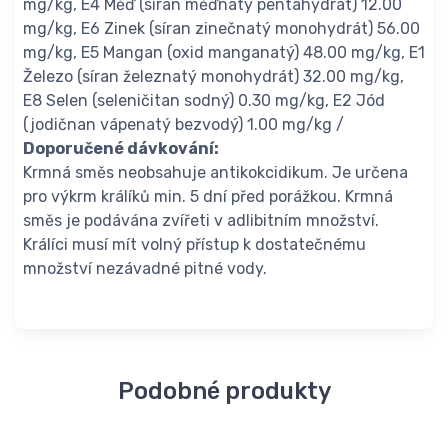
mg/kg, E4 Měď (síran měďnatý pentahydrát) 12.00
mg/kg, E6 Zinek (síran zinečnatý monohydrát) 56.00
mg/kg, E5 Mangan (oxid manganatý) 48.00 mg/kg, E1
Železo (síran železnatý monohydrát) 32.00 mg/kg,
E8 Selen (seleničitan sodný) 0.30 mg/kg, E2 Jód
(jodičnan vápenatý bezvodý) 1.00 mg/kg /
Doporučené dávkování:
Krmná směs neobsahuje antikokcidikum. Je určena
pro výkrm králíků min. 5 dní před porážkou. Krmná
směs je podávána zvířeti v adlibitním množství.
Králíci musí mít volný přístup k dostatečnému
množství nezávadné pitné vody.
Podobné produkty