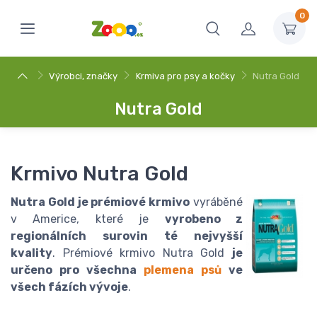
0
Výrobci, značky
Krmiva pro psy a kočky
Nutra Gold
Nutra Gold
Krmivo Nutra Gold
Nutra Gold je prémiové krmivo
vyráběné
v Americe, které je
vyrobeno z
regionálních surovin té nejvyšší
kvality
. Prémiové krmivo Nutra Gold
je
určeno pro všechna
plemena psů
ve
všech fázích vývoje
.