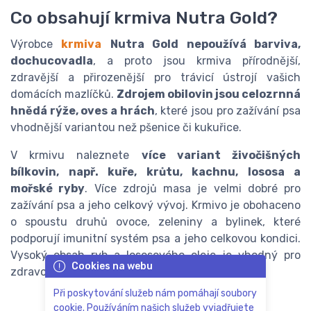
Co obsahují krmiva Nutra Gold?
Výrobce
krmiva
Nutra Gold nepoužívá barviva,
dochucovadla
, a proto jsou krmiva přírodnější,
zdravější a přirozenější pro trávicí ústrojí vašich
domácích mazlíčků.
Zdrojem obilovin jsou celozrnná
hnědá rýže, oves a hrách
, které jsou pro zažívání psa
vhodnější variantou než pšenice či kukuřice.
V krmivu naleznete
více variant živočišných
bílkovin, např. kuře, krůtu, kachnu, lososa a
mořské ryby
. Více zdrojů masa je velmi dobré pro
zažívání psa a jeho celkový vývoj. Krmivo je obohaceno
o spoustu druhů ovoce, zeleniny a bylinek, které
podporují imunitní systém psa a jeho celkovou kondici.
Vysoký obsah ryb a lososového oleje je vhodný pro
Cookies na webu
zdravou a lesklou srst.
Při poskytování služeb nám pomáhají soubory
cookie. Používáním našich služeb vyjadřujete