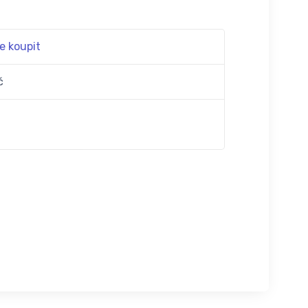
e koupit
č