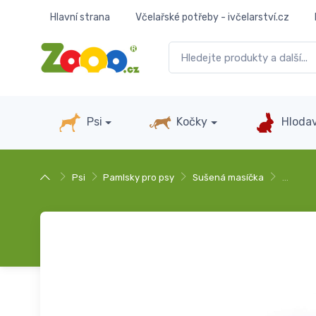
Hlavní strana
Včelařské potřeby - ivčelarství.cz
Psi
Kočky
Hlodav
Psi
Pamlsky pro psy
Sušená masíčka
…