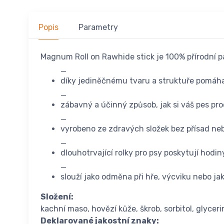
Popis
Parametry
Magnum Roll on Rawhide stick je 100% přírodní p
_
díky jediněčnému tvaru a struktuře pomáha
_
zábavný a účinný způsob, jak si váš pes proc
_
vyrobeno ze zdravých složek bez přísad ne
_
dlouhotrvající rolky pro psy poskytují hodi
_
slouží jako odměna při hře, výcviku nebo ja
Složení:
kachní maso, hovězí kůže, škrob, sorbitol, glyceri
Deklarované jakostní znaky: