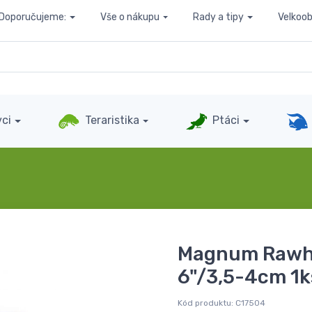
Doporučujeme:
Vše o nákupu
Rady a tipy
Velkoo
ci
Teraristika
Ptáci
Magnum Rawh.R
6"/3,5-4cm 1k
Kód produktu:
C17504