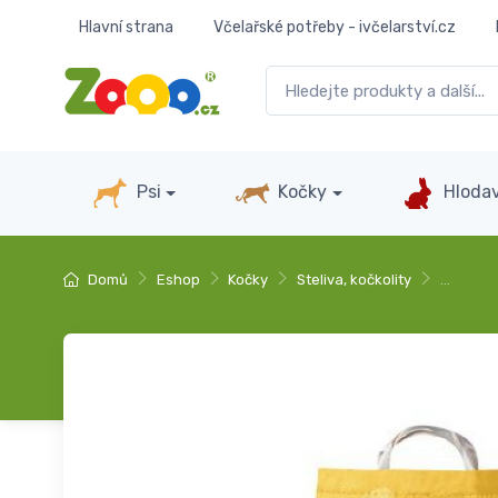
Hlavní strana
Včelařské potřeby - ivčelarství.cz
Psi
Kočky
Hlodav
Domů
Eshop
Kočky
Steliva, kočkolity
…