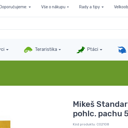
Doporučujeme:
Vše o nákupu
Rady a tipy
Velkoo
ci
Teraristika
Ptáci
Mikeš Standar
pohlc. pachu 
Kód produktu:
C02108