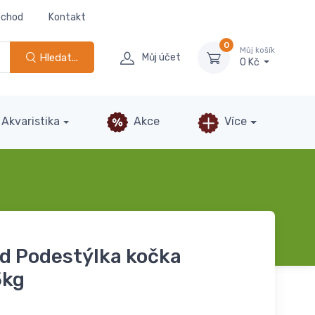
bchod
Kontakt
0
Můj košík
Hledat...
Můj účet
0 Kč
Akvaristika
Akce
Více
d Podestýlka kočka
5kg