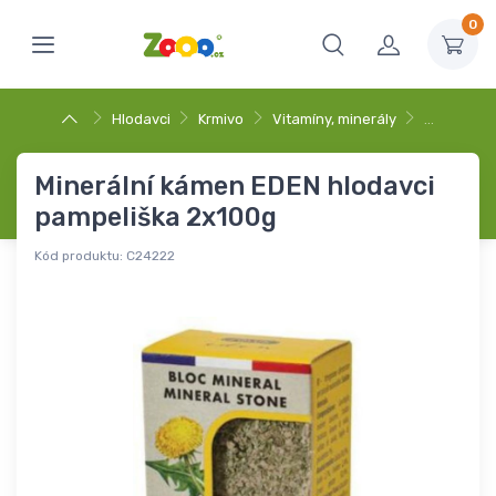
0
Hlodavci
Krmivo
Vitamíny, minerály
…
Minerální kámen EDEN hlodavci
pampeliška 2x100g
Kód produktu:
C24222