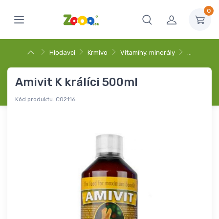
0
Hlodavci
Krmivo
Vitamíny, minerály
…
Amivit K králíci 500ml
Kód produktu:
C02116