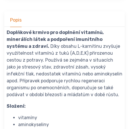
Popis
Doplňkové krmivo pro doplnění vitamínů,
minerálích látek a podpoření imunitního
systému a zdraví.
Díky obsahu L-karnitinu zvyšuje
využitelnost vitamínů z tuků (A,D,E,K) přirozenou
cestou z potravy. Používá se zejména v situacích
jako je stresový stav, zdravotní zásah, vysoký
infekční tlak, nedostatek vitamínů nebo aminokyselin
apod. Přípravek podporuje rychlou regeneraci
organismu po onemocněních, doporučuje se také
podávat v období březosti a mláďatům v době růstu.
Složení:
vitamíny
aminokyseliny