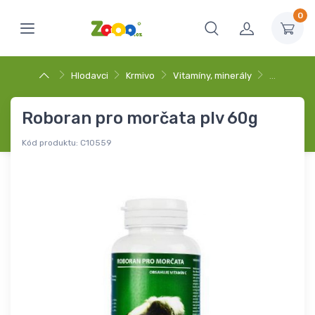
0
Hlodavci
Krmivo
Vitamíny, minerály
…
Roboran pro morčata plv 60g
Kód produktu:
C10559