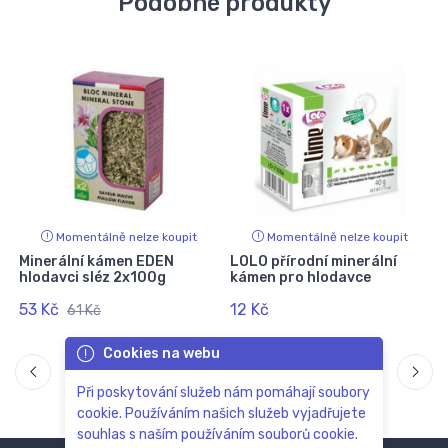
Podobné produkty
Momentálně nelze koupit
Momentálně nelze koupit
y
Minerální kámen EDEN
LOLO přírodní minerální
hlodavci sléz 2x100g
kámen pro hlodavce
53 Kč
12 Kč
61 Kč
Cookies na webu
Při poskytování služeb nám pomáhají soubory
cookie. Používáním našich služeb vyjadřujete
souhlas s naším používáním souborů cookie.