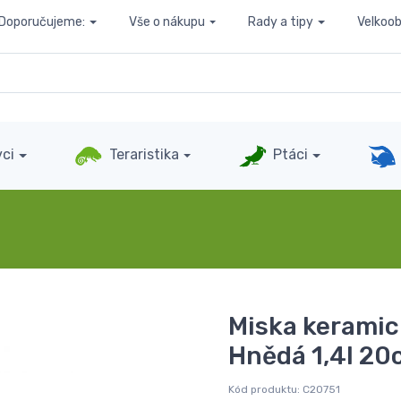
Doporučujeme:
Vše o nákupu
Rady a tipy
Velkoo
ci
Teraristika
Ptáci
Miska keramic
Hnědá 1,4l 20
Kód produktu:
C20751