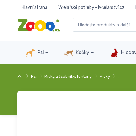
Hlavní strana
Včelařské potřeby - ivčelarství.cz
Psi
Kočky
Hlodav
Psi
Misky, zásobníky, fontány
Misky
…