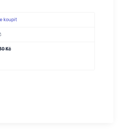
e koupit
č
30 Kč