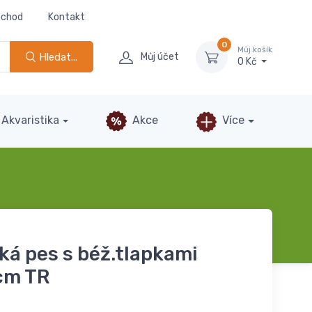
bchod
Kontakt
0
Můj košík
Hledat...
Můj účet
0 Kč
Akvaristika
Akce
Více
ká pes s béž.tlapkami
cm TR