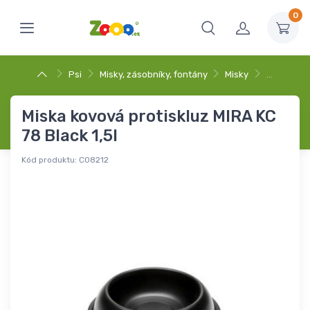
0
Psi
Misky, zásobníky, fontány
Misky
…
Miska kovová protiskluz MIRA KC
78 Black 1,5l
Kód produktu:
C08212