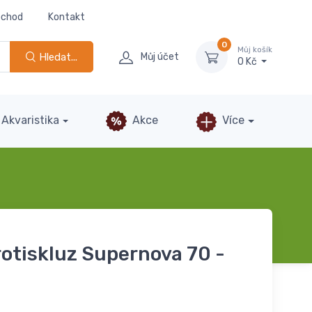
bchod
Kontakt
0
Můj košík
Hledat...
Můj účet
0 Kč
Akvaristika
Akce
Více
rotiskluz Supernova 70 -