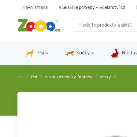
Hlavní strana
Včelařské potřeby - ivčelarství.cz
Psi
Kočky
Hlodav
Psi
Misky, zásobníky, fontány
Misky
…