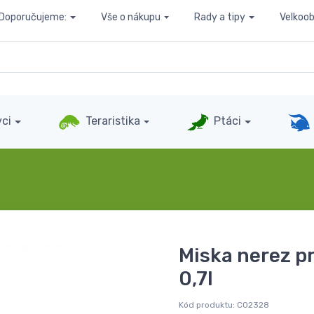
Doporučujeme:
Vše o nákupu
Rady a tipy
Velkoo
ci
Teraristika
Ptáci
Miska nerez p
0,7l
Kód produktu:
C02328