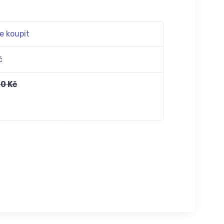
e koupit
č
0 Kč