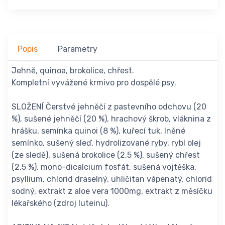
Popis
Parametry
Jehně, quinoa, brokolice, chřest.
Kompletní vyvážené krmivo pro dospělé psy.
SLOŽENÍ Čerstvé jehněčí z pastevního odchovu (20
%), sušené jehněčí (20 %), hrachový škrob, vláknina z
hrášku, semínka quinoi (8 %), kuřecí tuk, lněné
semínko, sušený sleď, hydrolizované ryby, rybí olej
(ze sledě), sušená brokolice (2.5 %), sušený chřest
(2.5 %), mono-dicalcium fosfát, sušená vojtěška,
psyllium, chlorid draselný, uhličitan vápenatý, chlorid
sodný, extrakt z aloe vera 1000mg, extrakt z měsíčku
lékařského (zdroj luteinu).