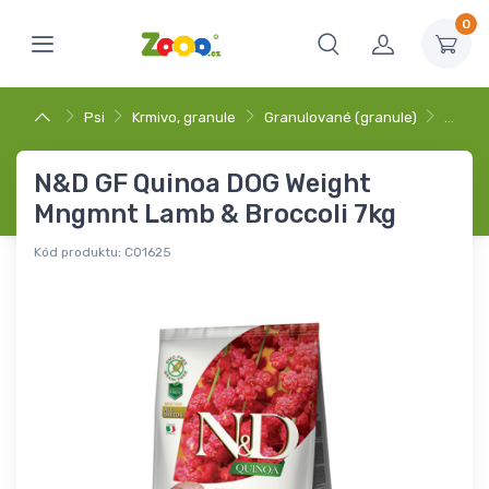
0
Psi
Krmivo, granule
Granulované (granule)
…
N&D GF Quinoa DOG Weight
Mngmnt Lamb & Broccoli 7kg
Kód produktu:
C01625