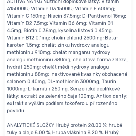
ADITIVA NA 1KG Nutriční doplňkové látky: Vitamín
A15000IU; Vitamín D3 1500IU; Vitamín E 600mg;
Vitamín C 150mg; Niacin 37.5mg; D-Panthenol 15mg;
Vitamín B2 7.5mg; Vitamín B6 6mg; Vitamín B1
4.5mg; Biotin 0.38mg; kyselina listová 0.45mg;
Vitamín B12 0.1mg; cholin chlorid 2500mg; Beta-
karoten 1.5mg; chelát zinku hydroxy analogu
methioninu 910mg; chelát manganu hydroxy
analogu methioninu 380mg; chelátová forma železa,
hydrát 250mg; chelát mědi hydroxy analogu
methioninu 88mg; inaktivované kvasinky obohacené
selenem 0.40mg; DL-methionin 3000mg; Taurin
1000mg; L-karnitin 250mg. Senzorické doplňkové
látky: extrakt ze zeleného čaje 100mg. Antioxidanty:
extrakt s vyšším podílem tokoferolu přirozeného
původu.
ANALYTICKÉ SLOŽKY Hrubý protein 28.00 %; hrubé
tuky a oleje 8.00 %; Hrubá vláknina 8.20 %; Hrubý