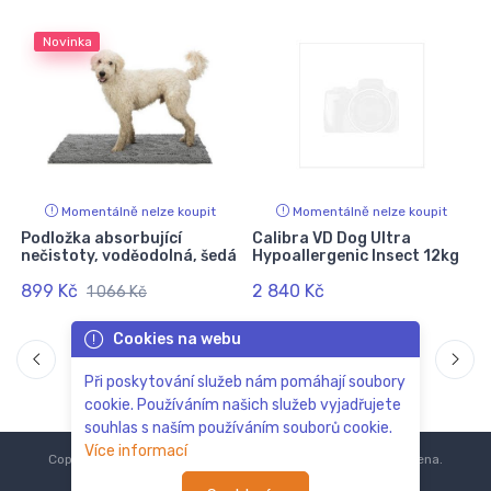
Novinka
Momentálně nelze koupit
Momentálně nelze koupit
Podložka absorbující
Calibra VD Dog Ultra
nečistoty, voděodolná, šedá
Hypoallergenic Insect 12kg
899 Kč
2 840 Kč
1 066 Kč
Cookies na webu
Při poskytování služeb nám pomáhají soubory
cookie. Používáním našich služeb vyjadřujete
souhlas s naším používáním souborů cookie.
Více informací
Copyright © 2018-2024
ZoOo.cz®
Všechna práva vyhrazena.