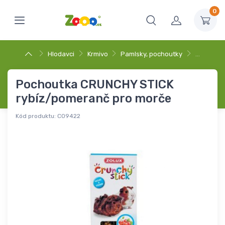
0
Hlodavci
Krmivo
Pamlsky, pochoutky
…
Pochoutka CRUNCHY STICK
rybíz/pomeranč pro morče
Kód produktu:
C09422