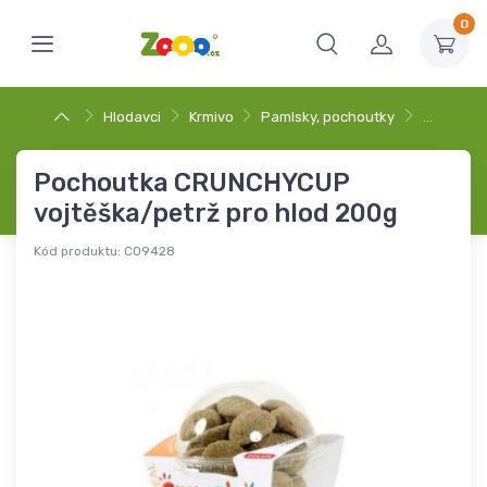
0
Hlodavci
Krmivo
Pamlsky, pochoutky
…
Pochoutka CRUNCHYCUP
vojtěška/petrž pro hlod 200g
Kód produktu:
C09428