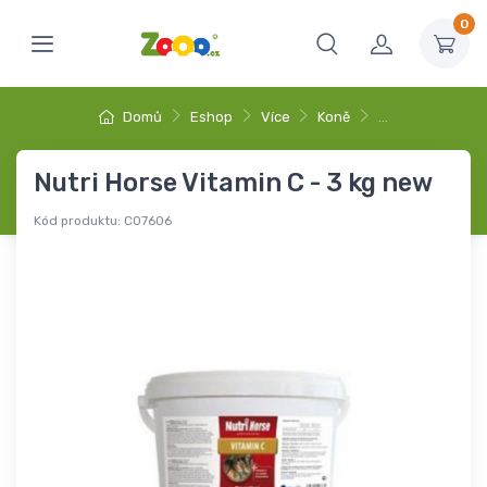
0
Domů
Eshop
Více
Koně
…
Nutri Horse Vitamin C - 3 kg new
Kód produktu:
C07606