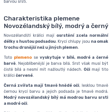
barvou srsti.
Charakteristika plemene
Novozélandský bílý, modrý a černý
Novozélandští králíci mají
osrstění zcela normální
délky s hustou podsadou
. Krycí chlupy jsou
na omak
trochu drsnější než u jiných plemen
.
Toto
plemeno
se
vyskytuje v bílé, modré a černé
barvě
. Nejoblíbenější je barva bílá. Srst však musí být
čistě bílá a nesmí mít nažloutlý nádech.
Oči
mají tito
králíci
červené
.
Černá zvířata mají tmavě hnědé oči
, lesklou tmavě
černou krycí barvu a jejich podsada je tmavě modrá.
Modrý novozélandský bílý má modrou barvu srsti
a modré oči
.