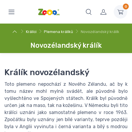
0
Králíci
Plemena králíků
Novozélandský králík
Novozélandský králík
Králík novozélandský
Toto plemeno nepochází z Nového Zélandu, ač by k
tomu název mohl mylně svádět, ale původně bylo
vyšlechtěno ve Spojených státech. Králík byl původně
určen jak na maso, tak na kožešinu. V Německu byli tito
králíci uznáni jako samostatné plemeno v roce 1963.
Zpočátku byly uznány jen bílé varianty, teprve později
byla v Anglii vyvinuta i černá varianta a bílý s modrou