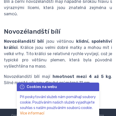
Bílí a černí novozélandští mají nápadně širokou hlavu s
výraznými lícemi, která jsou znatelná zejména u
samců.
Novozélandští bílí
Novozélandští bílí
jsou většinou
klidní, spolehliví
králíci
. Králice jsou velmi dobré matky a mohou mít i
velké vrhy. Tito králíci se relativně rychle vyvíjejí, což je
typické pro většinu plemen, která byla původně
vyšlechtěna na maso.
Novozélandští bílí mají
hmotnost mezi 4 až 5 kg
.
Silné masité uši jsou dlouhé průměrně 11 cm.
Cookies na webu
Při poskytování služeb nám pomáhají soubory
cookie. Používáním našich služeb vyjadřujete
souhlas s naším používáním souborů cookie.
Více informací
Copyright © 2018-2024
ZoOo.cz®
Všechna práva vyhrazena.