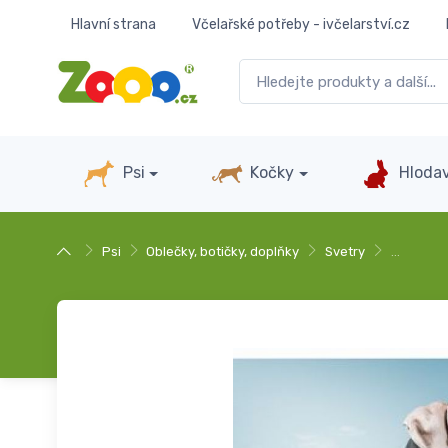
Hlavní strana
Včelařské potřeby - ivčelarství.cz
Psi
Kočky
Hlodav
Psi
Oblečky, botičky, doplňky
Svetry
…