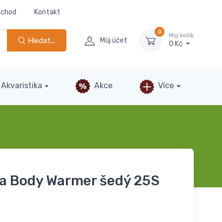
bchod
Kontakt
0
Můj košík
Hledat...
Můj účet
0 Kč
Akvaristika
Akce
Více
a Body Warmer šedý 25S