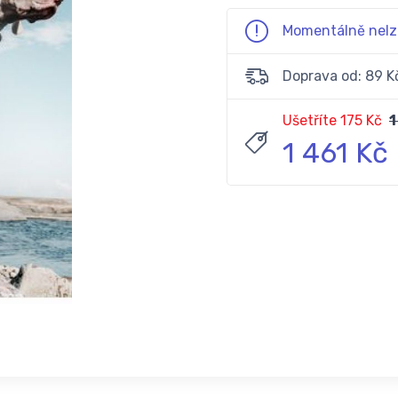
Momentálně nelz
Doprava od: 89 K
Ušetříte 175 Kč
1
1 461 Kč