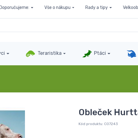
Doporučujeme:
Vše o nákupu
Rady a tipy
Velkoo
ci
Teraristika
Ptáci
Obleček Hurtt
Kód produktu:
C07243