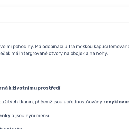
 velmi pohodlný. Má odepínací ultra měkkou kapuci lemovanou
bleček má intergrované otvory na obojek a na nohy.
rná k životnímu prostředí
.
použitých tkanin, přičemž jsou upřednostňovány
recyklova
penky
a jsou nyní menší.