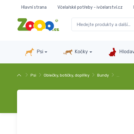
Hlavní strana
Včelařské potřeby - ivčelarství.cz
Psi
Kočky
Hlodav
Psi
Oblečky, botičky, doplňky
Bundy
…