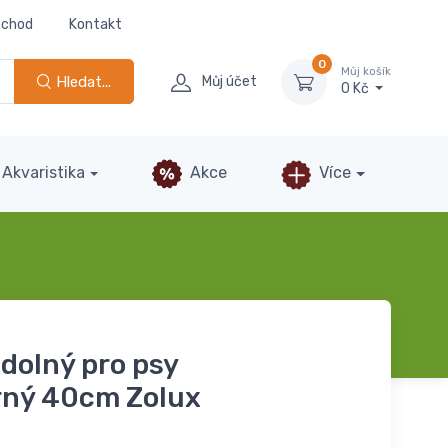
bchod
Kontakt
0
Můj košík
Hledat...
Můj účet
0 Kč
Akvaristika
Akce
Více
dolný pro psy
ný 40cm Zolux