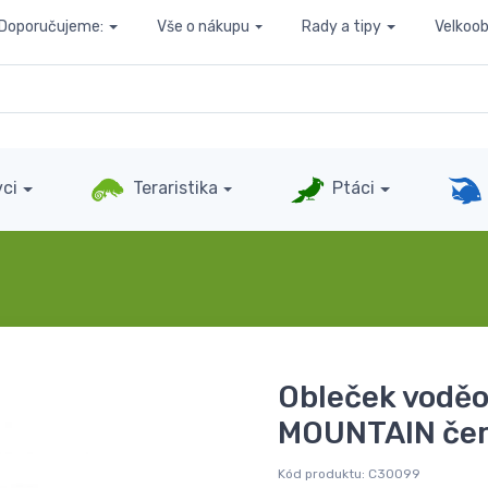
Doporučujeme:
Vše o nákupu
Rady a tipy
Velkoo
ci
Teraristika
Ptáci
Obleček voděo
MOUNTAIN čer
Kód produktu:
C30099