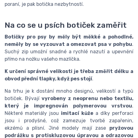
poraní, je pak botička nezbytností.
Na co se u psích botiček zaměřit
Botičky pro psy by měly být měkké a pohodlné,
neměly by se vyzouvat a omezovat psa v pohybu
.
Suchý zip umožní snadné a rychlé nazutí a upevnění
přímo na nožku vašeho mazlíčka.
K určení správné velikosti je třeba změřit délku a
obvod přední tlapky, když pes stojí
.
Na trhu je k dostání mnoho designů, velikostí a typů
botiček. Bývají
vyrobeny z neoprenu nebo textilu,
který je impregnován polymerovou vrstvou
.
Některé materiály jsou
imitací kůže
a díky perforaci
jsou i prodyšné, což zamezuje tvorbě zapařenin,
ekzémů a plísní. Jiné modely mají zase
pryžovou
podrážku s protiskluzovou úpravou a odrazovou