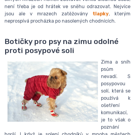
není třeba je od hrátek ve sněhu odrazovat. Nejvíce
jsou ale v mrazech zatěžovány
tlapky
, kterým
neprospívá procházka po nasolených chodnících.
Botičky pro psy na zimu odolné
proti posypové soli
Zima a sníh
psům
nevadí. S
posypovou
solí, která se
používá k
ošetření
komunikací,
je to však o
poznání
horší. I když je solení chodníků v mnoha městech