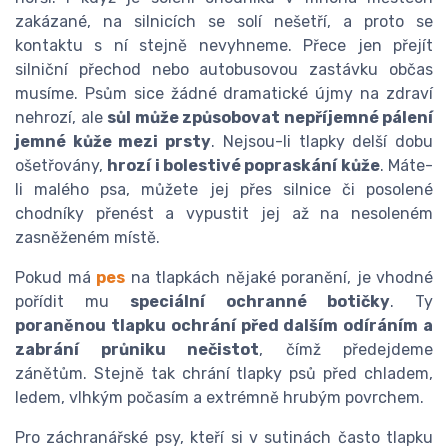
zakázané, na silnicích se solí nešetří, a proto se
kontaktu s ní stejně nevyhneme. Přece jen přejít
silniční přechod nebo autobusovou zastávku občas
musíme. Psům sice žádné dramatické újmy na zdraví
nehrozí, ale
sůl může způsobovat nepříjemné pálení
jemné kůže mezi prsty
. Nejsou-li tlapky delší dobu
ošetřovány,
hrozí i bolestivé popraskání kůže
. Máte-
li malého psa, můžete jej přes silnice či posolené
chodníky přenést a vypustit jej až na nesoleném
zasněženém místě.
Pokud má
pes
na tlapkách nějaké poranění, je vhodné
pořídit mu
speciální ochranné botičky
. Ty
poraněnou tlapku ochrání před dalším odíráním a
zabrání průniku nečistot
, čímž předejdeme
zánětům. Stejně tak chrání tlapky psů před chladem,
ledem, vlhkým počasím a extrémně hrubým povrchem.
Pro záchranářské psy, kteří si v sutinách často tlapku