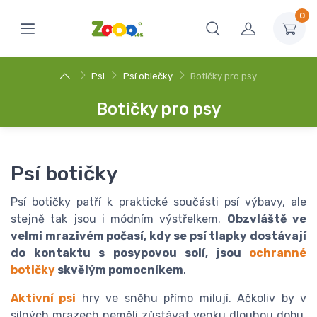
0
Psi
Psí oblečky
Botičky pro psy
Botičky pro psy
Psí botičky
Psí botičky patří k praktické součásti psí výbavy, ale
stejně tak jsou i módním výstřelkem.
Obzvláště ve
velmi mrazivém počasí, kdy se psí tlapky dostávají
do kontaktu s posypovou solí, jsou
ochranné
botičky
skvělým pomocníkem
.
Aktivní psi
hry ve sněhu přímo milují. Ačkoliv by v
silných mrazech neměli zůstávat venku dlouhou dobu,